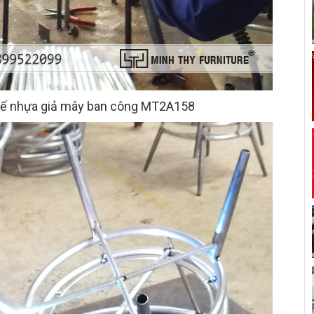
hế nhựa giả mây ban công MT2A158