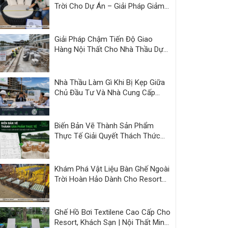
Trời Cho Dự Án – Giải Pháp Giảm
Áp Lực Bàn Giao | Minh Thy
Giải Pháp Chậm Tiến Độ Giao
Hàng Nội Thất Cho Nhà Thầu Dự
Án
Nhà Thầu Làm Gì Khi Bị Kẹp Giữa
Chủ Đầu Tư Và Nhà Cung Cấp
Kém Năng Lực?
Biến Bản Vẽ Thành Sản Phẩm
Thực Tế Giải Quyết Thách Thức
Nội Thất Dự Án
Khám Phá Vật Liệu Bàn Ghế Ngoài
Trời Hoàn Hảo Dành Cho Resort
và Cafe
Ghế Hồ Bơi Textilene Cao Cấp Cho
Resort, Khách Sạn | Nội Thất Minh