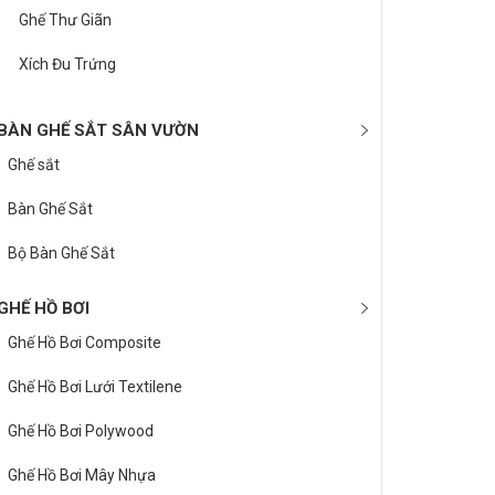
Ghế Thư Giãn
Xích Đu Trứng
BÀN GHẾ SẮT SÂN VƯỜN
Ghế sắt
Bàn Ghế Sắt
Bộ Bàn Ghế Sắt
GHẾ HỒ BƠI
Ghế Hồ Bơi Composite
Ghế Hồ Bơi Lưới Textilene
Ghế Hồ Bơi Polywood
Ghế Hồ Bơi Mây Nhựa