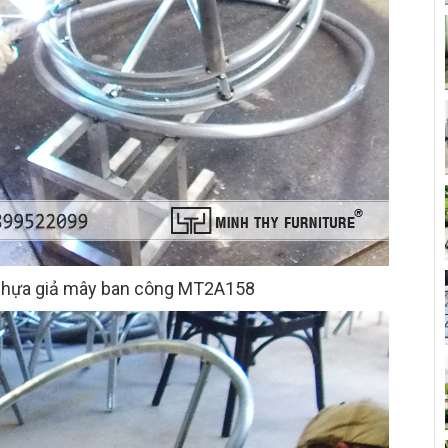
nhựa giả mây ban công MT2A158