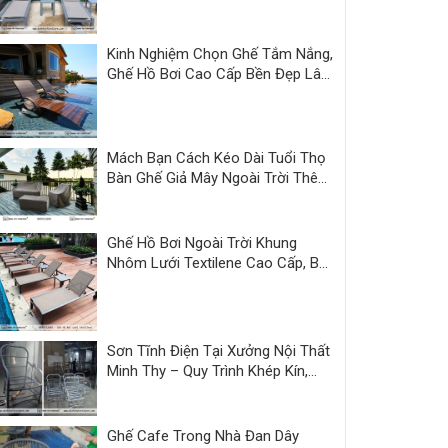
Thy
Kinh Nghiệm Chọn Ghế Tắm Nắng,
Ghế Hồ Bơi Cao Cấp Bền Đẹp Lâu
Dài
Mách Bạn Cách Kéo Dài Tuổi Thọ
Bàn Ghế Giả Mây Ngoài Trời Thêm
3 Năm
Ghế Hồ Bơi Ngoài Trời Khung
Nhôm Lưới Textilene Cao Cấp, Bền
Đẹp
Sơn Tĩnh Điện Tại Xưởng Nội Thất
Minh Thy – Quy Trình Khép Kín,
Sản Phẩm Hoàn Thiện Đồng Bộ
Ghế Cafe Trong Nhà Đan Dây