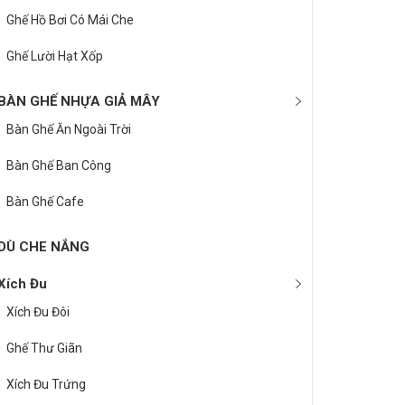
Ghế Hồ Bơi Có Mái Che
Ghế Lười Hạt Xốp
BÀN GHẾ NHỰA GIẢ MÂY
Bàn Ghế Ăn Ngoài Trời
Bàn Ghế Ban Công
Bàn Ghế Cafe
DÙ CHE NẮNG
Xích Đu
Xích Đu Đôi
Ghế Thư Giãn
Xích Đu Trứng