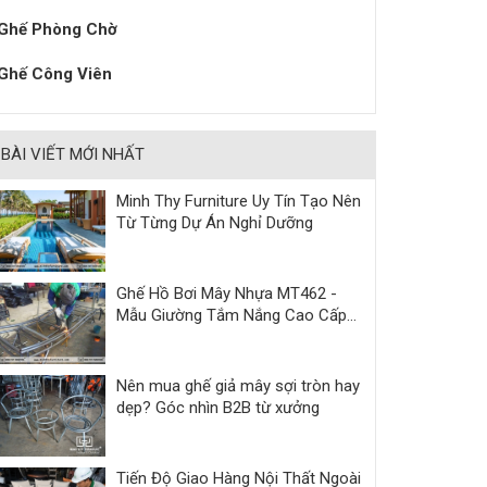
Ghế Phòng Chờ
Ghế Công Viên
BÀI VIẾT MỚI NHẤT
Minh Thy Furniture Uy Tín Tạo Nên
Từ Từng Dự Án Nghỉ Dưỡng
Ghế Hồ Bơi Mây Nhựa MT462 -
Mẫu Giường Tắm Nắng Cao Cấp
Cho Resort & Villa
Nên mua ghế giả mây sợi tròn hay
dẹp? Góc nhìn B2B từ xưởng
Tiến Độ Giao Hàng Nội Thất Ngoài