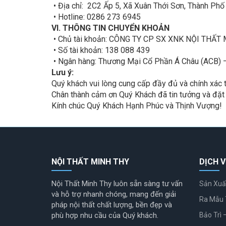
• Địa chỉ: 2C2 Ấp 5, Xã Xuân Thới Sơn, Thành Ph
• Hotline: 0286 273 6945
VI. THÔNG TIN CHUYỂN KHOẢN
• Chủ tài khoản: CÔNG TY CP SX XNK NỘI THẤT
• Số tài khoản: 138 088 439
• Ngân hàng: Thương Mại Cổ Phần Á Châu (ACB) 
Lưu ý:
Quý khách vui lòng cung cấp đầy đủ và chính xác 
Chân thành cảm ơn Quý Khách đã tin tưởng và đặt 
Kính chúc Quý Khách Hạnh Phúc và Thịnh Vượng!
NỘI THẤT MINH THY
DỊCH V
Nội Thất Minh Thy luôn sẵn sàng tư vấn
Sản Xuấ
và hỗ trợ nhanh chóng, mang đến giải
Ra Mẫu 
pháp nội thất chất lượng, bền đẹp và
phù hợp nhu cầu của Quý khách.
Bảo Trì 