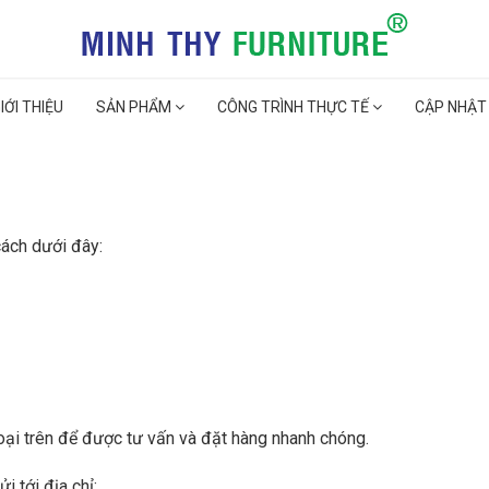
IỚI THIỆU
SẢN PHẨM
CÔNG TRÌNH THỰC TẾ
CẬP NHẬT
cách dưới đây:
hoại trên để được tư vấn và đặt hàng nhanh chóng.
 tới địa chỉ: