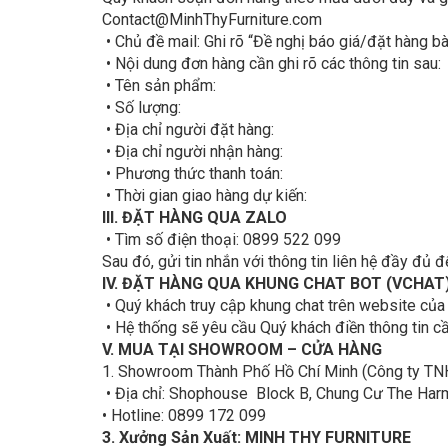
Contact@MinhThyFurniture.com
• Chủ đề mail: Ghi rõ “Đề nghị báo giá/đặt hàng b
• Nội dung đơn hàng cần ghi rõ các thông tin sau:
• Tên sản phẩm:
• Số lượng:
• Địa chỉ người đặt hàng:
• Địa chỉ người nhận hàng:
• Phương thức thanh toán:
• Thời gian giao hàng dự kiến:
III. ĐẶT HÀNG QUA ZALO
• Tìm số điện thoại: 0899 522 099
Sau đó, gửi tin nhắn với thông tin liên hệ đầy đủ đ
IV. ĐẶT HÀNG QUA KHUNG CHAT BOT (VCHAT
• Quý khách truy cập khung chat trên website của
• Hệ thống sẽ yêu cầu Quý khách điền thông tin cầ
V. MUA TẠI SHOWROOM – CỬA HÀNG
1. Showroom Thành Phố Hồ Chí Minh (Công ty T
• Địa chỉ: Shophouse Block B, Chung Cư The Harmo
• Hotline: 0899 172 099
3. Xưởng Sản Xuất: MINH THY FURNITURE