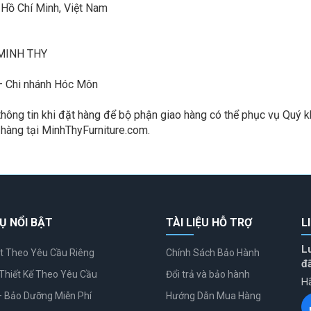
ố Hồ Chí Minh, Việt Nam
 MINH THY
– Chi nhánh Hóc Môn
thông tin khi đặt hàng để bộ phận giao hàng có thể phục vụ Quý 
hàng tại MinhThyFurniture.com.
Ụ NỔI BẬT
TÀI LIỆU HỖ TRỢ
L
L
t Theo Yêu Cầu Riêng
Chính Sách Bảo Hành
đ
Thiết Kế Theo Yêu Cầu
Đổi trả và bảo hành
Hã
– Bảo Dưỡng Miễn Phí
Hướng Dẫn Mua Hàng