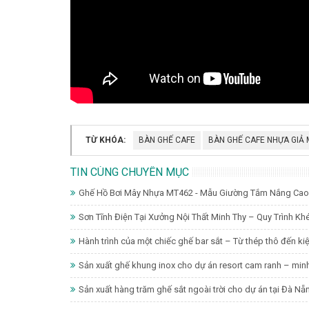
TỪ KHÓA:
BÀN GHẾ CAFE
BÀN GHẾ CAFE NHỰA GIẢ
TIN CÙNG CHUYÊN MỤC
Ghế Hồ Bơi Mây Nhựa MT462 - Mẫu Giường Tắm Nắng Cao C
Sơn Tĩnh Điện Tại Xưởng Nội Thất Minh Thy – Quy Trình K
Hành trình của một chiếc ghế bar sắt – Từ thép thô đến kiệt
Sản xuất ghế khung inox cho dự án resort cam ranh – minh 
Sản xuất hàng trăm ghế sắt ngoài trời cho dự án tại Đà Nẵ