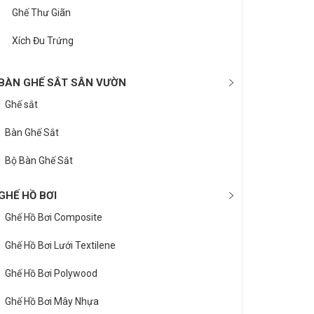
Ghế Thư Giãn
Xích Đu Trứng
BÀN GHẾ SẮT SÂN VƯỜN
Ghế sắt
Bàn Ghế Sắt
Bộ Bàn Ghế Sắt
GHẾ HỒ BƠI
Ghế Hồ Bơi Composite
Ghế Hồ Bơi Lưới Textilene
Ghế Hồ Bơi Polywood
Ghế Hồ Bơi Mây Nhựa