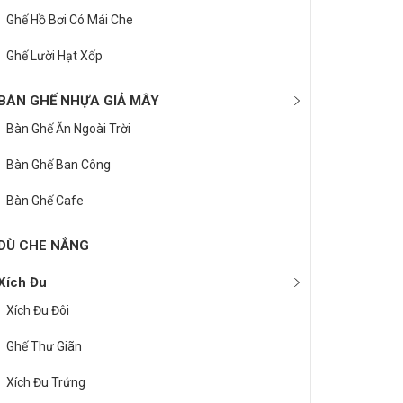
Ghế Hồ Bơi Có Mái Che
Ghế Lười Hạt Xốp
BÀN GHẾ NHỰA GIẢ MÂY
Bàn Ghế Ăn Ngoài Trời
Bàn Ghế Ban Công
Bàn Ghế Cafe
DÙ CHE NẮNG
Xích Đu
Xích Đu Đôi
Ghế Thư Giãn
Xích Đu Trứng