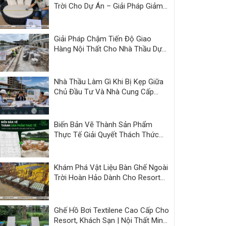
Trời Cho Dự Án – Giải Pháp Giảm
Áp Lực Bàn Giao | Minh Thy
Giải Pháp Chậm Tiến Độ Giao
Hàng Nội Thất Cho Nhà Thầu Dự
Án
Nhà Thầu Làm Gì Khi Bị Kẹp Giữa
Chủ Đầu Tư Và Nhà Cung Cấp
Kém Năng Lực?
Biến Bản Vẽ Thành Sản Phẩm
Thực Tế Giải Quyết Thách Thức
Nội Thất Dự Án
Khám Phá Vật Liệu Bàn Ghế Ngoài
Trời Hoàn Hảo Dành Cho Resort
và Cafe
Ghế Hồ Bơi Textilene Cao Cấp Cho
Resort, Khách Sạn | Nội Thất Minh