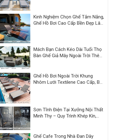
Thy
Kinh Nghiệm Chọn Ghế Tắm Nắng,
Ghế Hồ Bơi Cao Cấp Bền Đẹp Lâu
Dài
Mách Bạn Cách Kéo Dài Tuổi Thọ
Bàn Ghế Giả Mây Ngoài Trời Thêm
3 Năm
Ghế Hồ Bơi Ngoài Trời Khung
Nhôm Lưới Textilene Cao Cấp, Bền
Đẹp
Sơn Tĩnh Điện Tại Xưởng Nội Thất
Minh Thy – Quy Trình Khép Kín,
Sản Phẩm Hoàn Thiện Đồng Bộ
Ghế Cafe Trong Nhà Đan Dây