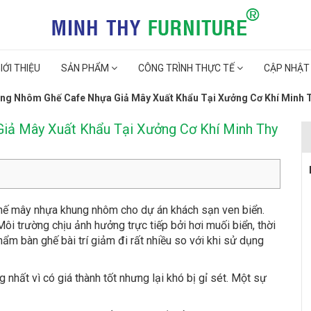
IỚI THIỆU
SẢN PHẨM
CÔNG TRÌNH THỰC TẾ
CẬP NHẬT
ng Nhôm Ghế Cafe Nhựa Giả Mây Xuất Khẩu Tại Xưởng Cơ Khí Minh T
iả Mây Xuất Khẩu Tại Xưởng Cơ Khí Minh Thy
ghế mây nhựa khung nhôm cho dự án khách sạn ven biển.
ôi trường chịu ảnh hưởng trực tiếp bởi hơi muối biển, thời
ẩm bàn ghế bài trí giảm đi rất nhiều so với khi sử dụng
nhất vì có giá thành tốt nhưng lại khó bị gỉ sét. Một sự