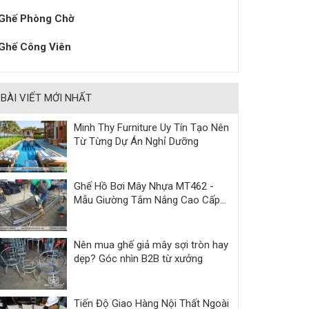
Ghế Phòng Chờ
Ghế Công Viên
BÀI VIẾT MỚI NHẤT
Minh Thy Furniture Uy Tín Tạo Nên
Từ Từng Dự Án Nghỉ Dưỡng
Ghế Hồ Bơi Mây Nhựa MT462 -
Mẫu Giường Tắm Nắng Cao Cấp
Cho Resort & Villa
Nên mua ghế giả mây sợi tròn hay
dẹp? Góc nhìn B2B từ xưởng
Tiến Độ Giao Hàng Nội Thất Ngoài