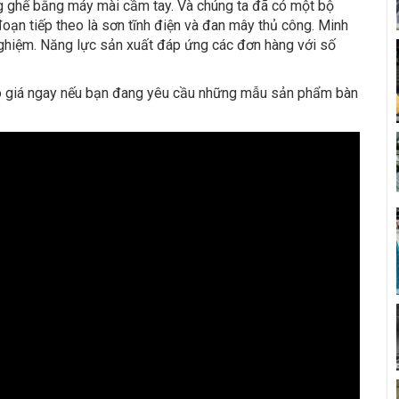
ung ghế bằng máy mài cầm tay. Và chúng ta đã có một bộ
oạn tiếp theo là sơn tĩnh điện và đan mây thủ công. Minh
 nghiệm. Năng lực sản xuất đáp ứng các đơn hàng với số
áo giá ngay nếu bạn đang yêu cầu những mẫu sản phẩm bàn