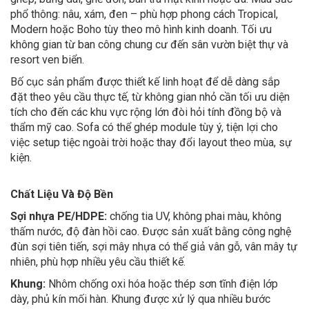
phổ thông: nâu, xám, đen – phù hợp phong cách Tropical,
Modern hoặc Boho tùy theo mô hình kinh doanh. Tối ưu
không gian từ ban công chung cư đến sân vườn biệt thự và
resort ven biển.
Bố cục sản phẩm được thiết kế linh hoạt để dễ dàng sắp
đặt theo yêu cầu thực tế, từ không gian nhỏ cần tối ưu diện
tích cho đến các khu vực rộng lớn đòi hỏi tính đồng bộ và
thẩm mỹ cao. Sofa có thể ghép module tùy ý, tiện lợi cho
việc setup tiệc ngoài trời hoặc thay đổi layout theo mùa, sự
kiện.
Chất Liệu Và Độ Bền
Sợi nhựa PE/HDPE:
chống tia UV, không phai màu, không
thấm nước, độ đàn hồi cao. Được sản xuất bằng công nghệ
đùn sợi tiên tiến, sợi mây nhựa có thể giả vân gỗ, vân mây tự
nhiên, phù hợp nhiều yêu cầu thiết kế.
Khung:
Nhôm chống oxi hóa hoặc thép sơn tĩnh điện lớp
dày, phủ kín mối hàn. Khung được xử lý qua nhiều bước