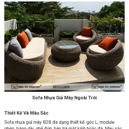
Sofa Nhựa Giả Mây Ngoài Trời
Thiết Kế Và Màu Sắc
Sofa nhựa giả mây B2B đa dạng thiết kế: góc L, module
ghép, băng dài, ghế đơn, bàn trà mặt kính hoặc đá. Màu sắc