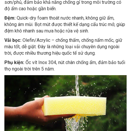
sơn/phủ, đảm bảo khả năng chống gỉ trong môi trường có
độ ẩm cao hoặc gần biển.
Đệm:
Quick-dry foam thoát nước nhanh, không giữ ẩm,
không ám mùi. Bọt mút được thiết kế dạng cấu trúc mở, giúp
đệm khô nhanh sau mưa hoặc rửa vệ sinh.
Vải bọc:
Olefin/Acrylic – chống thấm, chống nấm mốc, giữ
màu tốt, dễ giặt. Đây là những loại vải chuyên dụng ngoài
trời, được nhiều thương hiệu quốc tế sử dụng.
Phụ kiện:
Ốc vít Inox 304, nút chân chống ẩm, đảm bảo tuổi
thọ ngoài trời trên 5 năm.