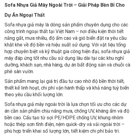
Sofa Nhựa Giả Mây Ngoài Trời – Giải Pháp Bền Bỉ Cho
Dự Án Ngoại Thất
Sofa nhựa giả mây là dòng sản phẩm chuyên dụng cho các
công trình ngoại thất tại Việt Nam – nơi điều kiện thời tiết
nắng gắt, mưa nhiều, độ ẩm cao và gió biển đặt ra yêu cầu
khắt khe về độ bền và hiệu suất sử dụng. Với vật liệu tổng
hợp chuyên biệt và kỹ thuật gia công hiện đại, sofa nhựa giả
mây đáp ứng tốt nhu cầu sử dụng lâu dài tại các khu nghỉ
dưỡng, khách sạn, nhà hàng, dự án bất động sản và chuỗi cà
phê sân vườn.
Sản phẩm mang lại giá trị đầu tư cao nhờ độ bền thời tiết,
thiết kế linh hoạt, chi phí vận hành thấp và khả năng tuỳ biến
theo yêu cầu khối lượng lớn.
Sofa nhựa giả mây ngoài trời là lựa chọn tối ưu cho các dự
án cần sản phẩm chịu nắng mưa, chống UV, kháng ẩm và độ
bền cao. Cấu tạo từ sợi PE/HDPE chống UV, khung nhôm
hoặc thép sơn tĩnh điện, nệm quick-dry và vải ngoài trời –
phù hợp triển khai số lượng lớn, tiết kiệm chi phí bảo trì.