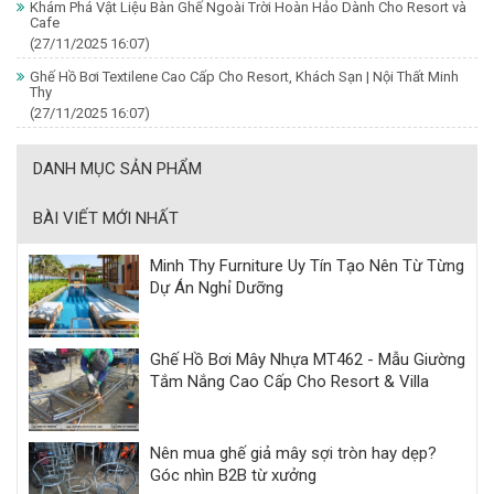
Khám Phá Vật Liệu Bàn Ghế Ngoài Trời Hoàn Hảo Dành Cho Resort và
Cafe
(27/11/2025 16:07)
Ghế Hồ Bơi Textilene Cao Cấp Cho Resort, Khách Sạn | Nội Thất Minh
Thy
(27/11/2025 16:07)
DANH MỤC SẢN PHẨM
BÀI VIẾT MỚI NHẤT
Minh Thy Furniture Uy Tín Tạo Nên Từ Từng
Dự Án Nghỉ Dưỡng
Ghế Hồ Bơi Mây Nhựa MT462 - Mẫu Giường
Tắm Nắng Cao Cấp Cho Resort & Villa
Nên mua ghế giả mây sợi tròn hay dẹp?
Góc nhìn B2B từ xưởng