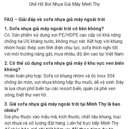
Ghế Hổ Bơi Nhựa Giả Mây Minh Thy
FAQ – Giải đáp về sofa nhựa giả mây ngoài trời
1. Sofa nhựa giả mây ngoài trời có bền không?
Có. Sản phẩm sử dụng sợi PE/HDPE cao cấp có khả năng
chống tia UV, kháng nước, không mục nát. Kết hợp với khung
nhôm hoặc thép sơn tĩnh điện chịu lực, sofa thích nghi tốt
với môi trường nắng gắt, mưa nhiều, độ ẩm cao tại Việt Nam.
2. Có thể sử dụng sofa nhựa giả mây ở khu vực ven biển
không?
Hoàn toàn phù hợp. Sofa có khung nhôm và ốc Inox 304
chống ăn mòn, sợi nhựa không hấp thụ muối, dễ vệ sinh. Đây
là lựa chọn phổ biến tại các resort biển, quán cà phê ven
sông, biệt thự ven hồ…
3. Giá sofa nhựa giả mây ngoài trời tại Minh Thy là bao
nhiêu?
Giá phụ thuộc vào mẫu mã, kích thước, chất liệu khung, loại
sợi nhựa và số lượng đặt hàng. Liên hệ trực tiếp Minh Thy