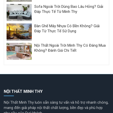
Sofa Ngoài Trời Dùng Bao Lâu Hỏng? Giải
Đáp Thực Tế Từ Minh Thy
Bàn Ghế Mây Nhựa Có Bền Không? Giải
Đáp Từ Thực Tế Sử Dụng
Nội Thất Ngoài Trời Minh Thy Có Đáng Mua
Không? Đánh Giá Chi Tiết
NỘI THẤT MINH THY
Nội Thất Minh Thy luôn sẵn sàng tư vấn và hỗ trợ nhanh chóng,
mang đến giải pháp nội thất chất lượng, bền đẹp và phù hợp