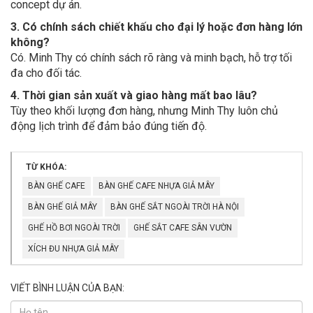
concept dự án.
3. Có chính sách chiết khấu cho đại lý hoặc đơn hàng lớn
không?
Có. Minh Thy có chính sách rõ ràng và minh bạch, hỗ trợ tối
đa cho đối tác.
4. Thời gian sản xuất và giao hàng mất bao lâu?
Tùy theo khối lượng đơn hàng, nhưng Minh Thy luôn chủ
động lịch trình để đảm bảo đúng tiến độ.
TỪ KHÓA:
BÀN GHẾ CAFE
BÀN GHẾ CAFE NHỰA GIẢ MÂY
BÀN GHẾ GIẢ MÂY
BÀN GHẾ SẮT NGOÀI TRỜI HÀ NỘI
GHẾ HỒ BƠI NGOÀI TRỜI
GHẾ SẮT CAFE SÂN VƯỜN
XÍCH ĐU NHỰA GIẢ MÂY
VIẾT BÌNH LUẬN CỦA BẠN: