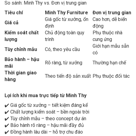
So sánh: Minh Thy vs. Đơn vị trung gian
Tiêu chí
Minh Thy Furniture
Đơn vị trung gian
Giá gốc từ xưởng, ổn
Cao hơn, dễ biến
Giá cả
định
động
Kiểm soát chất
Chủ động toàn quy
Phụ thuộc nhà
lượng
trình
cung ứng
Giới hạn mẫu sẵn
Tùy chỉnh mẫu
Có, theo yêu cầu
có
Bảo hành – hậu
Rõ ràng, từ xưởng
Thường hạn chế
mãi
Thời gian giao
Theo tiến độ sản xuất
Phụ thuộc đối tác
hàng
Lợi ích khi mua trực tiếp từ Minh Thy
✔️ Giá gốc từ xưởng – tiết kiệm đáng kể
✔️ Chất lượng kiểm soát – bền ngoài trời
✔️ Tùy chỉnh mẫu – theo concept dự án
✔️ Bảo hành rõ ràng – hậu mãi đầy đủ
✔️ Đồng hành lâu dài – hỗ trợ chu đáo