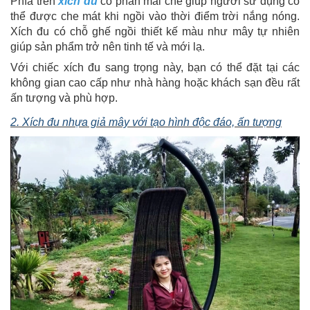
Phía trên
xích đu
có phần mái che giúp người sử dụng có
thể được che mát khi ngồi vào thời điểm trời nắng nóng.
Xích đu có chỗ ghế ngồi thiết kế màu như mây tự nhiên
giúp sản phẩm trở nên tinh tế và mới lạ.
Với chiếc xích đu sang trọng này, bạn có thể đặt tại các
không gian cao cấp như nhà hàng hoặc khách sạn đều rất
ấn tượng và phù hợp.
2. Xích đu nhựa giả mây với tạo hình độc đáo, ấn tượng