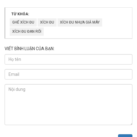
TỪ KHÓA:
GHẾ XÍCH ĐU
XÍCH ĐU
XÍCH ĐU NHỰA GIẢ MÂY
XÍCH ĐU ĐAN RỐI
VIẾT BÌNH LUẬN CỦA BẠN: