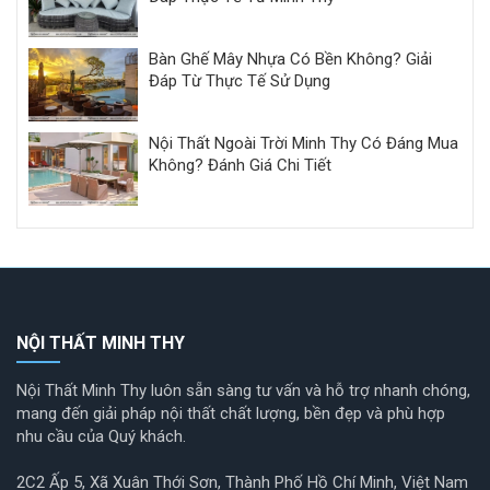
Bàn Ghế Mây Nhựa Có Bền Không? Giải
Đáp Từ Thực Tế Sử Dụng
Nội Thất Ngoài Trời Minh Thy Có Đáng Mua
Không? Đánh Giá Chi Tiết
NỘI THẤT MINH THY
Nội Thất Minh Thy luôn sẵn sàng tư vấn và hỗ trợ nhanh chóng,
mang đến giải pháp nội thất chất lượng, bền đẹp và phù hợp
nhu cầu của Quý khách.
2C2 Ấp 5, Xã Xuân Thới Sơn, Thành Phố Hồ Chí Minh, Việt Nam