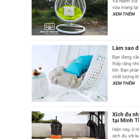
Và Niềm Vui 
vừa mang lại 
XEM THÊM
Làm sao để
Bạn đang cần 
thấy rằng nh
lớn. Bạn phâ
chất lượng kh
XEM THÊM
Xích đu nh
tại Minh T
Hiện nay, ở n
xích đu với 