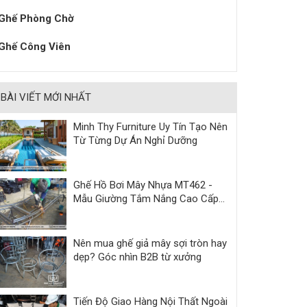
Ghế Phòng Chờ
Ghế Công Viên
BÀI VIẾT MỚI NHẤT
Minh Thy Furniture Uy Tín Tạo Nên
Từ Từng Dự Án Nghỉ Dưỡng
Ghế Hồ Bơi Mây Nhựa MT462 -
Mẫu Giường Tắm Nắng Cao Cấp
Cho Resort & Villa
Nên mua ghế giả mây sợi tròn hay
dẹp? Góc nhìn B2B từ xưởng
Tiến Độ Giao Hàng Nội Thất Ngoài