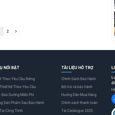
1
2
Ụ NỔI BẬT
TÀI LIỆU HỖ TRỢ
L
L
t Theo Yêu Cầu Riêng
Chính Sách Bảo Hành
đ
Thiết Kế Theo Yêu Cầu
Đổi trả và bảo hành
Hã
– Bảo Dưỡng Miễn Phí
Hướng Dẫn Mua Hàng
ng Sản Phẩm Sau Bảo Hành
Chính sách thanh toán
Tại Công Trình
Tải Catalogue 2025