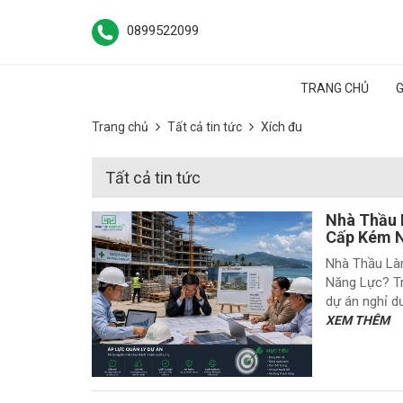
0899522099
TRANG CHỦ
G
Trang chủ
Tất cả tin tức
Xích đu
Tất cả tin tức
Nhà Thầu 
Cấp Kém 
Nhà Thầu Là
Năng Lực? Tr
dự án nghỉ dư
XEM THÊM