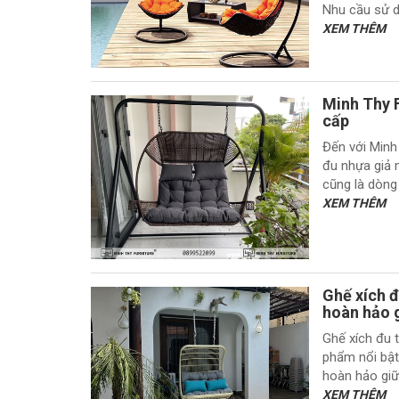
Nhu cầu sử d
XEM THÊM
Minh Thy F
cấp
Đến với Minh
đu nhựa giả 
cũng là dòng
XEM THÊM
Ghế xích đ
hoàn hảo g
Ghế xích đu 
phẩm nổi bật 
hoàn hảo giữa
XEM THÊM