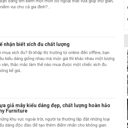
Bạn đang tìm kiếm một món đồ ngoại thất vừa giúp thư giãn,
niềm vui cho cả gia đình?...
 nhận biết xích đu chất lượng
mua xích đu? Đi khắp thị trường từ online đến offline, bạn
iều kiểu dáng giống nhau mà mức giá thì khác nhau một lượng
n vân, thắc mắc làm thế nào mua được một chiếc xích đu
ông kể giá...
ựa giả mây kiểu dáng đẹp, chất lượng hoàn hảo
hy Furniture
hững khu vực ngoài trời, người ta thường lắp đặt những loại
kiểu dáng độc đáo để tạo thêm điểm nhấn cho không gian.