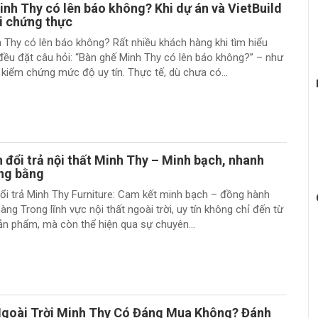
nh Thy có lên báo không? Khi dự án và VietBuild
ời chứng thực
 Thy có lên báo không? Rất nhiều khách hàng khi tìm hiểu
đều đặt câu hỏi: “Bàn ghế Minh Thy có lên báo không?” – như
kiểm chứng mức độ uy tín. Thực tế, dù chưa có...
 đổi trả nội thất Minh Thy – Minh bạch, nhanh
ng bằng
ổi trả Minh Thy Furniture: Cam kết minh bạch – đồng hành
ng Trong lĩnh vực nội thất ngoài trời, uy tín không chỉ đến từ
ản phẩm, mà còn thể hiện qua sự chuyên...
Ngoài Trời Minh Thy Có Đáng Mua Không? Đánh