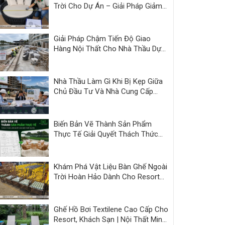
Trời Cho Dự Án – Giải Pháp Giảm
Áp Lực Bàn Giao | Minh Thy
Giải Pháp Chậm Tiến Độ Giao
Hàng Nội Thất Cho Nhà Thầu Dự
Án
Nhà Thầu Làm Gì Khi Bị Kẹp Giữa
Chủ Đầu Tư Và Nhà Cung Cấp
Kém Năng Lực?
Biến Bản Vẽ Thành Sản Phẩm
Thực Tế Giải Quyết Thách Thức
Nội Thất Dự Án
Khám Phá Vật Liệu Bàn Ghế Ngoài
Trời Hoàn Hảo Dành Cho Resort
và Cafe
Ghế Hồ Bơi Textilene Cao Cấp Cho
Resort, Khách Sạn | Nội Thất Minh