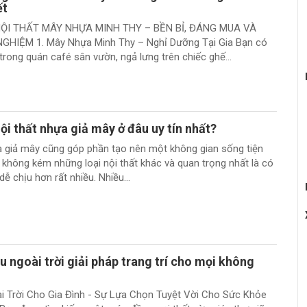
ết
ỘI THẤT MÂY NHỰA MINH THY – BỀN BỈ, ĐÁNG MUA VÀ
GHIỆM 1. Mây Nhựa Minh Thy – Nghỉ Dưỡng Tại Gia Bạn có
trong quán café sân vườn, ngả lưng trên chiếc ghế...
i thất nhựa giả mây ở đâu uy tín nhất?
a giả mây cũng góp phần tạo nên một không gian sống tiện
i không kém những loại nội thất khác và quan trọng nhất là có
ễ chịu hơn rất nhiều. Nhiều...
u ngoài trời giải pháp trang trí cho mọi không
i Trời Cho Gia Đình - Sự Lựa Chọn Tuyệt Vời Cho Sức Khỏe