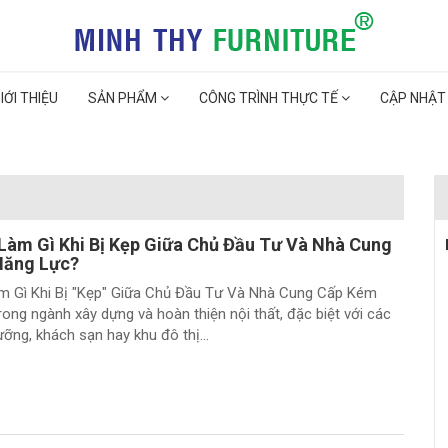
IỚI THIỆU
SẢN PHẨM
CÔNG TRÌNH THỰC TẾ
CẬP NHẬT
Làm Gì Khi Bị Kẹp Giữa Chủ Đầu Tư Và Nhà Cung
Năng Lực?
m Gì Khi Bị "Kẹp" Giữa Chủ Đầu Tư Và Nhà Cung Cấp Kém
ong ngành xây dựng và hoàn thiện nội thất, đặc biệt với các
ỡng, khách sạn hay khu đô thị...