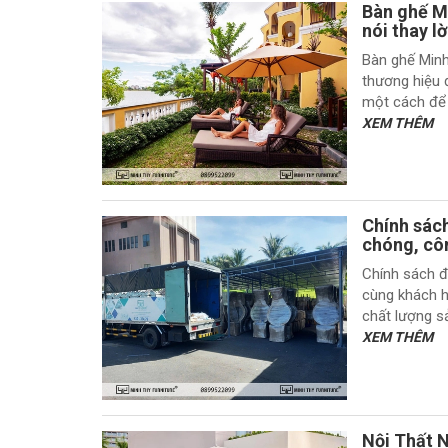
Bàn ghế Mi
nói thay l
Bàn ghế Minh
thương hiệu 
một cách để 
XEM THÊM
Chính sách
chóng, cô
Chính sách đ
cùng khách hà
chất lượng s
XEM THÊM
Nội Thất 