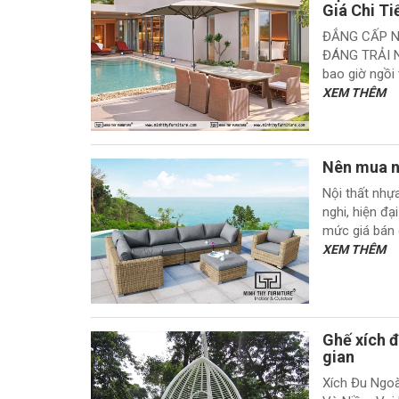
Giá Chi Ti
ĐẲNG CẤP N
ĐÁNG TRẢI N
bao giờ ngồi 
XEM THÊM
Nên mua nộ
Nội thất nhự
nghi, hiện đạ
mức giá bán d
XEM THÊM
Ghế xích đ
gian
Xích Đu Ngoà