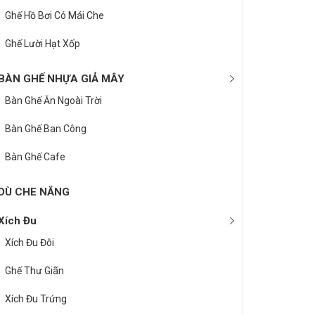
Ghế Hồ Bơi Có Mái Che
Ghế Lười Hạt Xốp
BÀN GHẾ NHỰA GIẢ MÂY
Bàn Ghế Ăn Ngoài Trời
Bàn Ghế Ban Công
Bàn Ghế Cafe
DÙ CHE NẮNG
Xích Đu
Xích Đu Đôi
Ghế Thư Giãn
Xích Đu Trứng