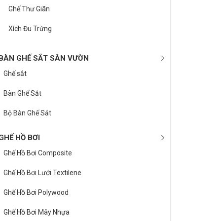
Ghế Thư Giãn
Xích Đu Trứng
BÀN GHẾ SẮT SÂN VƯỜN
Ghế sắt
Bàn Ghế Sắt
Bộ Bàn Ghế Sắt
GHẾ HỒ BƠI
Ghế Hồ Bơi Composite
Ghế Hồ Bơi Lưới Textilene
Ghế Hồ Bơi Polywood
Ghế Hồ Bơi Mây Nhựa