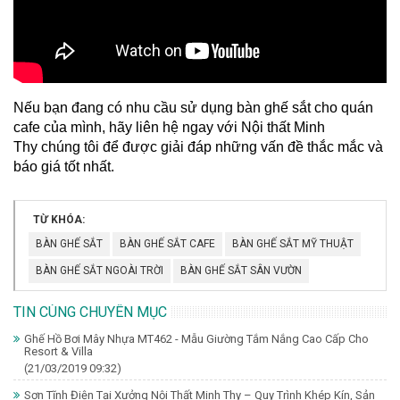
Nếu bạn đang có nhu cầu sử dụng bàn ghế sắt cho quán
cafe của mình, hãy liên hệ ngay với Nội thất Minh
Thy chúng tôi để được giải đáp những vấn đề thắc mắc và
báo giá tốt nhất.
TỪ KHÓA:
BÀN GHẾ SẮT
BÀN GHẾ SẮT CAFE
BÀN GHẾ SẮT MỸ THUẬT
BÀN GHẾ SẮT NGOÀI TRỜI
BÀN GHẾ SẮT SÂN VƯỜN
TIN CÙNG CHUYÊN MỤC
Ghế Hồ Bơi Mây Nhựa MT462 - Mẫu Giường Tắm Nắng Cao Cấp Cho
Resort & Villa
(21/03/2019 09:32)
Sơn Tĩnh Điện Tại Xưởng Nội Thất Minh Thy – Quy Trình Khép Kín, Sản