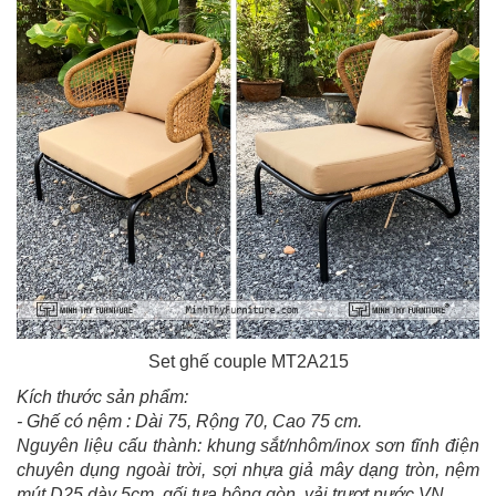
Set ghế couple MT2A215
Kích thước sản phẩm:
- Ghế có nệm : Dài 75, Rộng 70, Cao 75 cm.
Nguyên liệu cấu thành: khung sắt/nhôm/inox sơn tĩnh điện
chuyên dụng ngoài trời, sợi nhựa giả mây dạng tròn, nệm
mút D25 dày 5cm, gối tựa bông gòn, vải trượt nước VN.