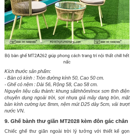
Bộ bàn ghế MT2A262 giúp phong cách trang trí nội thất chill hết
nấc
Kích thước sản phẩm:
- Bàn có kính : Tròn đường kính 50, Cao 50 cm.
- Ghế có nệm : Dài 56, Rộng 58, Cao 58 cm.
Nguyên liệu cấu thành: khung sắt/nhôm/inox sơn tĩnh điện
chuyên dụng ngoài trời, sợi nhựa giả mây dạng tròn, mặt
bàn kính cường lực 8mm, nệm mút D25 dày 5cm, vải trượt
nước VN.
9. Ghế bành thư giãn MT2028 kèm đôn gác chân
Chiếc ghế thư giãn ngoài trời lý tưởng với thiết kế gọn