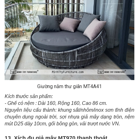
Giường nằm thư giãn MT4A41
Kích thước sản phẩm:
- Ghế có nệm : Dài 160, Rộng 160, Cao 86 cm.
Nguyên liệu cấu thành: khung sắt/nhôm/inox sơn tĩnh điện
chuyên dụng ngoài trời, sợi nhựa giả mây dạng tròn, nệm
mút D25 dày 10cm, gối bông gòn, vải trượt nước VN.
13. Xích đu giả mây MT970 thanh thoát