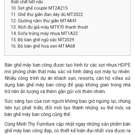
thất chill hết nấc
10. Set ghế couple MT2A215
11. Ghế thư giãn đan dây dù MT2022
12. Giường nằm thư giãn MT4A41
13. Xích đu giả mây MT970 thanh thoát
14. Sofa trứng mây nhựa MT1A22
15. Bộ bàn ghế ngũ sắc MT2029
16. Bộ bàn ghế hoa sen MT4A68
Bàn ghế mây ban công được tạo hình từ các sợi nhựa HDPE
mô phỏng chân thật màu sắc và hình dáng sợi mây tự nhiên.
Nhiều công trình dự án khách sạn, resorts, căn hộ villas sử
dụng bàn ghế mây ban công để giúp không gian trong nhà
trở nên ấn tượng và thêm gần gũi với thiên nhiên.
Sức sáng tạo của con người không bao giờ ngừng lại, chúng
liên tục phát triển, đổi mới tạo thành những xu thế mới, và
bàn ghế mây ban công cũng thế.
Cùng Minh Thy Furniture cập nhật ngay những sản phẩm bàn
ghế mây ban công đẹp, có thiết kế hiện đại nhất vừa được ra