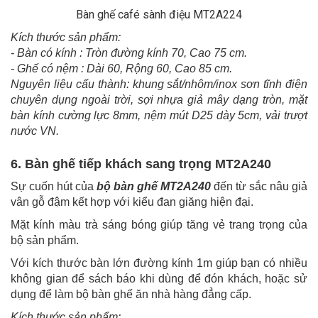
Bàn ghế café sành điệu MT2A224
Kích thước sản phẩm:
- Bàn có kính : Tròn đường kính 70, Cao 75 cm.
- Ghế có nệm : Dài 60, Rộng 60, Cao 85 cm.
Nguyên liệu cấu thành: khung sắt/nhôm/inox sơn tĩnh điện
chuyên dụng ngoài trời, sợi nhựa giả mây dạng tròn, mặt
bàn kính cường lực 8mm, nệm mút D25 dày 5cm, vải trượt
nước VN.
6. Bàn ghế tiếp khách sang trọng MT2A240
Sự cuốn hút của
bộ bàn ghế MT2A240
đến từ sắc nâu giả
vân gỗ đậm kết hợp với kiểu đan giăng hiện đại.
Mặt kính màu trà sáng bóng giúp tăng vẻ trang trọng của
bộ sản phẩm.
Với kích thước bàn lớn đường kính 1m giúp bạn có nhiều
không gian để sách báo khi dùng để đón khách, hoặc sử
dụng để làm bộ bàn ghế ăn nhà hàng đẳng cấp.
Kích thước sản phẩm: