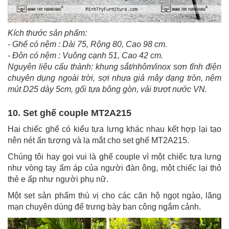
Kích thước sản phẩm:
- Ghế có nệm : Dài 75, Rộng 80, Cao 98 cm.
- Đôn có nệm : Vuông cạnh 51, Cao 42 cm.
Nguyên liệu cấu thành: khung sắt/nhôm/inox sơn tĩnh điện
chuyên dụng ngoài trời, sợi nhựa giả mây dạng tròn, nệm
mút D25 dày 5cm, gối tựa bông gòn, vải trượt nước VN.
10. Set ghế couple MT2A215
Hai chiếc ghế có kiểu tựa lưng khác nhau kết hợp lại tạo
nên nét ấn tượng và lạ mắt cho set ghế MT2A215.
Chúng tôi hay gọi vui là ghế couple vì một chiếc tựa lưng
như vòng tay ấm áp của người đàn ông, một chiếc lại thỏ
thẻ e ấp như người phụ nữ.
Một set sản phẩm thú vị cho các căn hộ ngọt ngào, lãng
mạn chuyên dùng để trưng bày ban công ngắm cảnh.