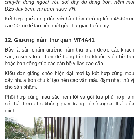
chuyên dụng ngoài trời, sợi dây dù dạng tròn, nệm mút
D25 dày 5cm, vải trượt nước VN.
Kết hợp ghế cùng đôn với bàn tròn đường kính 45-60cm,
cao 50cm để tạo nên một góc thư giãn hoàn mỹ.
12. Giường nằm thư giãn MT4A41
Đây là sản phẩm giường nằm thư giãn được các khách
sạn, resorts lựa chọn để trang trí cho khuôn viên hồ bơi
hoặc ban công của các căn hộ villas cao cấp.
Kiểu đan giăng chéo hiện đại mới lạ kết hợp cùng màu
dây nhựa tròn chu kì tạo nên các vân màu đậm nhạt thú vị
cho sản phẩm.
Phối hợp cùng màu sắc nệm lót và gối tựa phù hợp làm
nổi bật hơn cho không gian trang trí nội-ngoại thất của
mình.