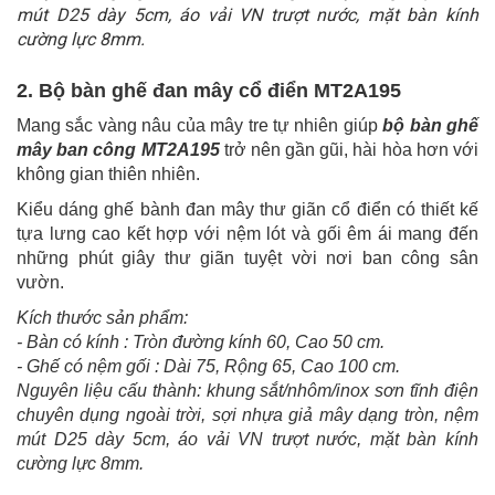
mút D25 dày 5cm, áo vải VN trượt nước, mặt bàn kính
cường lực 8mm.
2. Bộ bàn ghế đan mây cổ điển MT2A195
Mang sắc vàng nâu của mây tre tự nhiên giúp
bộ bàn ghế
mây ban công MT2A195
trở nên gần gũi, hài hòa hơn với
không gian thiên nhiên.
Kiểu dáng ghế bành đan mây thư giãn cổ điển có thiết kế
tựa lưng cao kết hợp với nệm lót và gối êm ái mang đến
những phút giây thư giãn tuyệt vời nơi ban công sân
vườn.
Kích thước sản phẩm:
- Bàn có kính : Tròn đường kính 60, Cao 50 cm.
- Ghế có nệm gối : Dài 75, Rộng 65, Cao 100 cm.
Nguyên liệu cấu thành: khung sắt/nhôm/inox sơn tĩnh điện
chuyên dụng ngoài trời, sợi nhựa giả mây dạng tròn, nệm
mút D25 dày 5cm, áo vải VN trượt nước, mặt bàn kính
cường lực 8mm.