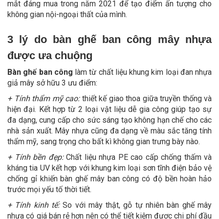
mắt đáng mua trong năm 2021 để tạo điểm ấn tượng cho
không gian nội-ngoại thất của mình.
3 lý do bàn ghế ban công mây nhựa
được ưa chuộng
Bàn ghế ban công
làm từ chất liệu khung kim loại đan nhựa
giả mây sở hữu 3 ưu điểm:
+ Tính thẩm mỹ cao:
thiết kế giao thoa giữa truyền thống và
hiện đại. Kết hợp từ 2 loại vật liệu dễ gia công giúp tạo sự
đa dạng, cung cấp cho sức sáng tạo không hạn chế cho các
nhà sản xuất. Mây nhựa cũng đa dạng về màu sắc tăng tính
thẩm mỹ, sang trọng cho bất kì không gian trưng bày nào.
+ Tính bền đẹp:
Chất liệu nhựa PE cao cấp chống thấm và
kháng tia UV kết hợp với khung kim loại sơn tĩnh điện bảo vệ
chống gỉ khiến bàn ghế mây ban công có độ bền hoàn hảo
trước mọi yếu tố thời tiết.
+ Tính kinh tế:
So với mây thật, gỗ tự nhiên bàn ghế mây
nhựa có giá bán rẻ hơn nên có thể tiết kiệm được chi phí đầu