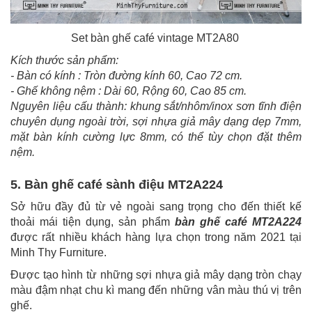
Set bàn ghế café vintage MT2A80
Kích thước sản phẩm:
- Bàn có kính : Tròn đường kính 60, Cao 72 cm.
- Ghế không nệm : Dài 60, Rộng 60, Cao 85 cm.
Nguyên liệu cấu thành: khung sắt/nhôm/inox sơn tĩnh điện
chuyên dụng ngoài trời, sợi nhựa giả mây dạng dẹp 7mm,
mặt bàn kính cường lực 8mm, có thể tùy chọn đặt thêm
nệm.
5. Bàn ghế café sành điệu MT2A224
Sở hữu đầy đủ từ vẻ ngoài sang trọng cho đến thiết kế
thoải mái tiện dụng, sản phẩm
bàn ghế café MT2A224
được rất nhiều khách hàng lựa chọn trong năm 2021 tại
Minh Thy Furniture.
Được tạo hình từ những sợi nhựa giả mây dạng tròn chạy
màu đậm nhạt chu kì mang đến những vân màu thú vị trên
ghế.