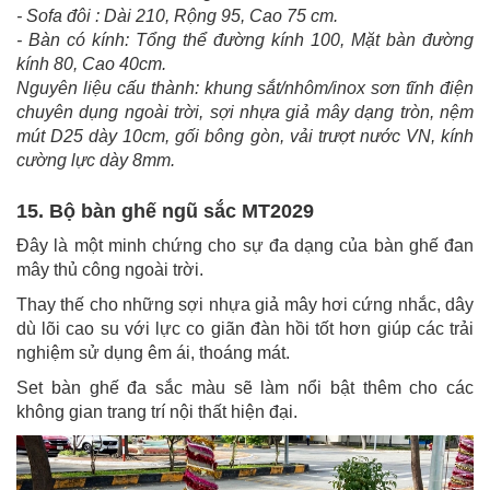
- Sofa đôi : Dài 210, Rộng 95, Cao 75 cm.
- Bàn có kính: Tổng thể đường kính 100, Mặt bàn đường
kính 80, Cao 40cm.
Nguyên liệu cấu thành: khung sắt/nhôm/inox sơn tĩnh điện
chuyên dụng ngoài trời, sợi nhựa giả mây dạng tròn, nệm
mút D25 dày 10cm, gối bông gòn, vải trượt nước VN, kính
cường lực dày 8mm.
15. Bộ bàn ghế ngũ sắc MT2029
Đây là một minh chứng cho sự đa dạng của bàn ghế đan
mây thủ công ngoài trời.
Thay thế cho những sợi nhựa giả mây hơi cứng nhắc, dây
dù lõi cao su với lực co giãn đàn hồi tốt hơn giúp các trải
nghiệm sử dụng êm ái, thoáng mát.
Set bàn ghế đa sắc màu sẽ làm nổi bật thêm cho các
không gian trang trí nội thất hiện đại.