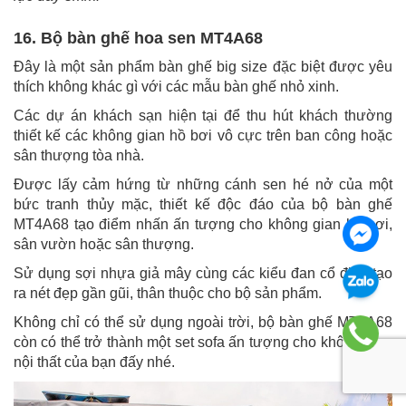
16. Bộ bàn ghế hoa sen MT4A68
Đây là một sản phẩm bàn ghế big size đặc biệt được yêu
thích không khác gì với các mẫu bàn ghế nhỏ xinh.
Các dự án khách sạn hiện tại để thu hút khách thường
thiết kế các không gian hồ bơi vô cực trên ban công hoặc
sân thượng tòa nhà.
Được lấy cảm hứng từ những cánh sen hé nở của một
bức tranh thủy mặc, thiết kế độc đáo của bộ bàn ghế
MT4A68 tạo điểm nhấn ấn tượng cho không gian hồ bơi,
sân vườn hoặc sân thượng.
Sử dụng sợi nhựa giả mây cùng các kiểu đan cổ điển tạo
ra nét đẹp gần gũi, thân thuộc cho bộ sản phẩm.
Không chỉ có thể sử dụng ngoài trời, bộ bàn ghế MT4A68
còn có thể trở thành một set sofa ấn tượng cho không gian
nội thất của bạn đấy nhé.