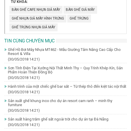
TỪ KHÓA:
BÀN GHẾ CAFE NHỰA GIẢ MÂY
BÀN GHẾ GIẢ MÂY
GHẾ NHỰA GIẢ MÂY HÌNH TRỨNG
GHẾ TRỨNG
GHẾ TRỨNG NHỰA GIẢ MÂY
TIN CÙNG CHUYÊN MỤC
Ghế Hồ Bơi Mây Nhựa MT462 - Mẫu Giường Tắm Nắng Cao Cấp Cho
Resort & Villa
(30/05/2018 14:21)
Sơn Tĩnh Điện Tại Xưởng Nội Thất Minh Thy – Quy Trình Khép Kín, Sản
Phẩm Hoàn Thiện Đồng Bộ
(30/05/2018 14:21)
Hành trình của một chiếc ghế bar sắt – Từ thép thô đến kiệt tác nội thất
(30/05/2018 14:21)
Sản xuất ghế khung inox cho dự án resort cam ranh – minh thy
furniture
(30/05/2018 14:21)
Sản xuất hàng trăm ghế sắt ngoài trời cho dự án tại Đà Nẵng
(30/05/2018 14:21)