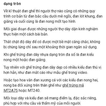
dạng tròn
Về kĩ thuật đan ghế thì người thợ nào cũng có những quy
trình cơ bản từ đan bắc cầu dưới mê ngồi, đan lót khung, đan
giăng và cuối cùng là đan nong mốt tạo hình.
Mỗi giai đoạn được những người thợ dày dặn kinh nghiệm
thực hiện một cách bài bản.
Thắt chặt độ dày để có được một bề mặt căng chắc, không
bị chùng lúng chỉ sau một khoảng thời gian ngắn sử dụng.
Khi ghế trứng đan dây nhựa dạng tròn đa số là đan kiểu
nong một hoặc đan giăng.
Tuy nhiên với ghế trứng đan dây dẹp có nhiều kiểu đan thú vị
hơn hẳn, như đan mắt cáo như mẫu ghế trong video.
Hoặc tạo hoa văn đan xương cá với các kiểu đan nong hai,
nong ba đối xứng trên thân ghế như
ghế trứng mã
MT2A75
hoặc
MT240
.
Mỗi loại dây và kiểu đan sẽ mang điểm lạ, đặc sắc riêng,
phù hợp với nhu cầu và thẩm mỹ của mỗi người.