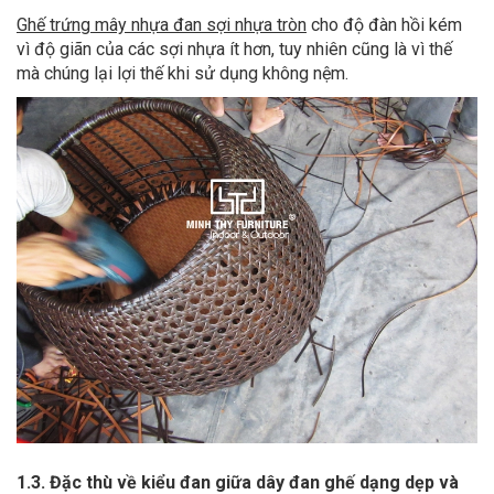
Ghế trứng mây nhựa đan sợi nhựa tròn
cho độ đàn hồi kém
vì độ giãn của các sợi nhựa ít hơn, tuy nhiên cũng là vì thế
mà chúng lại lợi thế khi sử dụng không nệm.
1.3. Đặc thù về kiểu đan giữa dây đan ghế dạng dẹp và