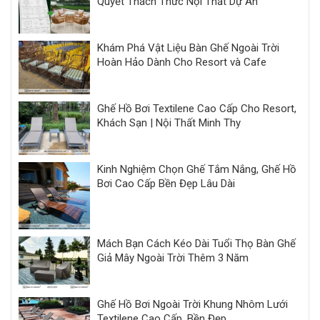
Quyết Thách Thức Nội Thất Dự Án
Khám Phá Vật Liệu Bàn Ghế Ngoài Trời
Hoàn Hảo Dành Cho Resort và Cafe
Ghế Hồ Bơi Textilene Cao Cấp Cho Resort,
Khách Sạn | Nội Thất Minh Thy
Kinh Nghiệm Chọn Ghế Tắm Nắng, Ghế Hồ
Bơi Cao Cấp Bền Đẹp Lâu Dài
Mách Bạn Cách Kéo Dài Tuổi Thọ Bàn Ghế
Giả Mây Ngoài Trời Thêm 3 Năm
Ghế Hồ Bơi Ngoài Trời Khung Nhôm Lưới
Textilene Cao Cấp, Bền Đẹp