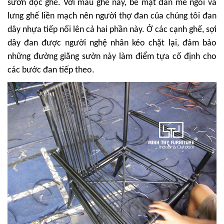
sườn dọc ghế. Với mẫu ghế này, bề mặt đan mê ngồi và
lưng ghế liền mạch nên người thợ đan của chúng tôi đan
dây nhựa tiếp nối lên cả hai phần này. Ở các cạnh ghế, sợi
dây đan được người nghệ nhân kéo chặt lại, đảm bảo
những đường giăng sườn này làm điểm tựa cố định cho
các bước đan tiếp theo.