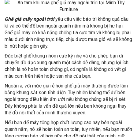
Ghế giả mây ngoài trời
yêu cầu việc bảo trì không quá cầu
kì và có thể để bên ngoài quanh năm mà không bị hư hại.
Ghế giả mây có khả năng chống tia cực tím và không bị phai
màu dưới ánh nắng trực tiếp, chịu được mưa gió và sẽ không
bị nứt hoặc giòn gãy.
Đặc biệt ghế khung nhôm cực kỳ nhẹ và cho phép bạn di
chuyển đồ đạc xung quanh một cách dễ dàng, nhưng lợi ích
chính là nó hoàn toàn chống gỉ, có nghĩa là không có vết gỉ
màu cam trên hiên hoặc sàn nhà của bạn.
Ngoài ra, với mức giá rẻ hơn ghế giả mây thường được làm
bằng khung sắt sơn tĩnh điện. Tuy nhiên không thể để bên
ngoài trong điều kiện ẩm ướt nếu không chúng sẽ bị rỉ sét.
Đây không phải là vấn đề quá lớn nếu bạn không ngại thay
thế đồ nội thất của mình thường xuyên.
Nếu bạn để mây tổng hợp chất lượng cao này bên ngoài
quanh năm, nó sẽ hoàn toàn an toàn, tuy nhiên, nếu bạn muốn
tăng cường bảo vệ hơn nữa cho đồ nội thất của mình, giữ