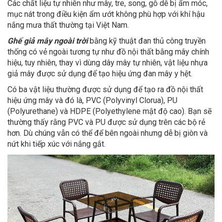
Các chất liệu tự nhiên như mây, tre, song, gỗ dễ bị ẩm móc,
mục nát trong điều kiện ẩm ướt không phù hợp với khí hậu
nắng mưa thất thường tại Việt Nam.
Ghế giả mây ngoài trời
bằng kỹ thuật đan thủ công truyền
thống có vẻ ngoài tương tự như đồ nội thất bằng mây chính
hiệu, tuy nhiên, thay vì dùng dây mây tự nhiên, vật liệu nhựa
giả mây được sử dụng để tạo hiệu ứng đan mây y hệt.
Có ba vật liệu thường được sử dụng để tạo ra đồ nội thất
hiệu ứng mây và đó là, PVC (Polyvinyl Clorua), PU
(Polyurethane) và HDPE (Polyethylene mật độ cao). Bạn sẽ
thường thấy rằng PVC và PU được sử dụng trên các bộ rẻ
hơn. Dù chúng vẫn có thể để bên ngoài nhưng dễ bị giòn và
nứt khi tiếp xúc với nắng gắt.