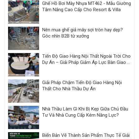
Ghế Hồ Bơi Mây Nhựa MT462 - Mẫu Giường
Tắm Nắng Cao Cấp Cho Resort & Villa
Nên mua ghế giả mây sợi tròn hay dẹp?
Góc nhìn B2B từ xưởng
Tiến Độ Giao Hàng Nội Thất Ngoài Trời Cho
Dự Án – Giải Pháp Giảm Áp Lực Bàn Giao |
Minh Thy
Giải Pháp Chậm Tiến Độ Giao Hàng Nội
Thất Cho Nhà Thầu Dự Án
Nhà Thầu Làm Gì Khi Bị Kẹp Giữa Chủ Đầu
Tư Và Nhà Cung Cấp Kém Năng Lực?
Biến Bản Vẽ Thành Sản Phẩm Thực Tế Giải