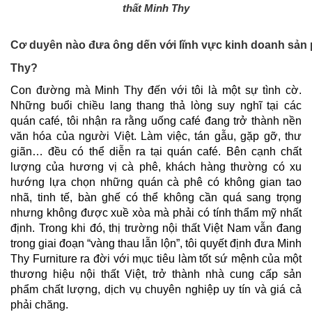
thất Minh Thy
Cơ duyên nào đưa ông dến với lĩnh vực kinh doanh sản p
Thy?
Con đường mà Minh Thy đến với tôi là một sự tình cờ.
Những buổi chiều lang thang thả lòng suy nghĩ tại các
quán café, tôi nhận ra rằng uống café đang trở thành nền
văn hóa của người Việt. Làm việc, tán gẫu, gặp gỡ, thư
giãn… đều có thể diễn ra tại quán café. Bên cạnh chất
lượng của hương vị cà phê, khách hàng thường có xu
hướng lựa chọn những quán cà phê có không gian tao
nhã, tinh tế, bàn ghế có thể không cần quá sang trọng
nhưng không được xuề xòa mà phải có tính thẩm mỹ nhất
định. Trong khi đó, thị trường nội thất Việt Nam vẫn đang
trong giai đoạn “vàng thau lẫn lộn”, tôi quyết định đưa Minh
Thy Furniture ra đời với mục tiêu làm tốt sứ mệnh của một
thương hiệu nội thất Việt, trở thành nhà cung cấp sản
phẩm chất lượng, dịch vụ chuyên nghiệp uy tín và giá cả
phải chăng.