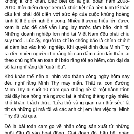
không ít khó khăn. Đặc biệt đó là giai đoạn năm 2008-
2010, thời điểm được xem là khốc liệt của nền kinh tế toàn
cầu khi phải đối diện với sức ép của cuộc khủng hoảng
kinh tế thế giới nghiêm trọng. Nhiều thương hiệu lớn được
xem là các đế chế vẫn lung lay trước tâm bão kinh tế.
Những doanh nghiệp lớn nhỏ tại Việt Nam đều phải chịu
suy thoái. Lúc ấy, người ta chỉ lo chống bão là chính chứ ít
ai dám lao vào khởi nghiệp. Khi quyết định đưa Minh Thy
ra đời, nhiều người cho rằng tôi can đảm dám dấn thân, ai
theo chủ nghĩa an toàn thì bảo rằng tôi ạo hiểm, còn đại đa
số lại nghĩ rằng tôi “quá liều”.
Khó khăn thế nên ai nhìn vào thành công ngày hôm nay
đều nghĩ rằng Minh Thy may mắn. Thật ra, con đường
Minh Thy đi suốt 10 năm qua không hề là một hành trình
trải đầy hoa hồng mà ngược lại là những tháng ngày nhiều
khó khăn, thách thức. “Lửa thử vàng gian nan thử sức” là
tất cả những gì mà tôi và các anh chị em làm việc tại Minh
Thy đã trải qua.
Đó là bài toán cam go về nhân công sản xuất từ những
buổi đầu đi vào hoạt động. Giai đoạn đó, hầ
u hết nhân