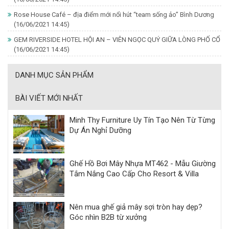
Rose House Café – địa điểm mới nổi hút “team sống ảo” Bình Dương
(16/06/2021 14:45)
GEM RIVERSIDE HOTEL HỘI AN – VIÊN NGỌC QUÝ GIỮA LÒNG PHỐ CỔ
(16/06/2021 14:45)
DANH MỤC SẢN PHẨM
BÀI VIẾT MỚI NHẤT
Minh Thy Furniture Uy Tín Tạo Nên Từ Từng
Dự Án Nghỉ Dưỡng
Ghế Hồ Bơi Mây Nhựa MT462 - Mẫu Giường
Tắm Nắng Cao Cấp Cho Resort & Villa
Nên mua ghế giả mây sợi tròn hay dẹp?
Góc nhìn B2B từ xưởng