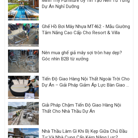
Minh Thy Furniture Uy Tín Tạo Nên Từ Từng
Dự Án Nghỉ Dưỡng
Ghế Hồ Bơi Mây Nhựa MT462 - Mẫu Giường
Tắm Nắng Cao Cấp Cho Resort & Villa
Nên mua ghế giả mây sợi tròn hay dẹp?
Góc nhìn B2B từ xưởng
Tiến Độ Giao Hàng Nội Thất Ngoài Trời Cho
Dự Án – Giải Pháp Giảm Áp Lực Bàn Giao |
Minh Thy
Giải Pháp Chậm Tiến Độ Giao Hàng Nội
Thất Cho Nhà Thầu Dự Án
Nhà Thầu Làm Gì Khi Bị Kẹp Giữa Chủ Đầu
Tư Và Nhà Cung Cấp Kém Năng Lực?