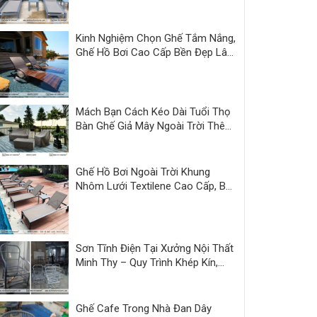
Thy
Kinh Nghiệm Chọn Ghế Tắm Nắng,
Ghế Hồ Bơi Cao Cấp Bền Đẹp Lâu
Dài
Mách Bạn Cách Kéo Dài Tuổi Thọ
Bàn Ghế Giả Mây Ngoài Trời Thêm
3 Năm
Ghế Hồ Bơi Ngoài Trời Khung
Nhôm Lưới Textilene Cao Cấp, Bền
Đẹp
Sơn Tĩnh Điện Tại Xưởng Nội Thất
Minh Thy – Quy Trình Khép Kín,
Sản Phẩm Hoàn Thiện Đồng Bộ
Ghế Cafe Trong Nhà Đan Dây