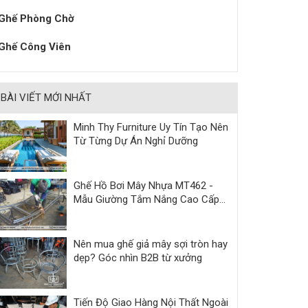
Ghế Phòng Chờ
Ghế Công Viên
BÀI VIẾT MỚI NHẤT
Minh Thy Furniture Uy Tín Tạo Nên
Từ Từng Dự Án Nghỉ Dưỡng
Ghế Hồ Bơi Mây Nhựa MT462 -
Mẫu Giường Tắm Nắng Cao Cấp
Cho Resort & Villa
Nên mua ghế giả mây sợi tròn hay
dẹp? Góc nhìn B2B từ xưởng
Tiến Độ Giao Hàng Nội Thất Ngoài