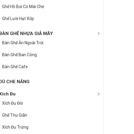
Ghế Hồ Bơi Có Mái Che
Ghế Lười Hạt Xốp
BÀN GHẾ NHỰA GIẢ MÂY
Bàn Ghế Ăn Ngoài Trời
Bàn Ghế Ban Công
Bàn Ghế Cafe
DÙ CHE NẮNG
Xích Đu
Xích Đu Đôi
Ghế Thư Giãn
Xích Đu Trứng