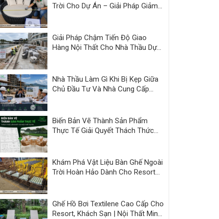
Trời Cho Dự Án – Giải Pháp Giảm
Áp Lực Bàn Giao | Minh Thy
Giải Pháp Chậm Tiến Độ Giao
Hàng Nội Thất Cho Nhà Thầu Dự
Án
Nhà Thầu Làm Gì Khi Bị Kẹp Giữa
Chủ Đầu Tư Và Nhà Cung Cấp
Kém Năng Lực?
Biến Bản Vẽ Thành Sản Phẩm
Thực Tế Giải Quyết Thách Thức
Nội Thất Dự Án
Khám Phá Vật Liệu Bàn Ghế Ngoài
Trời Hoàn Hảo Dành Cho Resort
và Cafe
Ghế Hồ Bơi Textilene Cao Cấp Cho
Resort, Khách Sạn | Nội Thất Minh