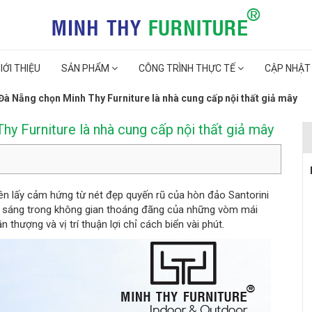
IỚI THIỆU
SẢN PHẨM
CÔNG TRÌNH THỰC TẾ
CẬP NHẬT
à Nẵng chọn Minh Thy Furniture là nhà cung cấp nội thất giả mây
y Furniture là nhà cung cấp nội thất giả mây
ên lấy cảm hứng từ nét đẹp quyến rũ của hòn đảo Santorini
i sáng trong không gian thoáng đãng của những vòm mái
ần thượng và vị trí thuận lợi chỉ cách biển vài phút.