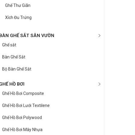
Ghế Thư Giãn
Xích Đu Trứng
BÀN GHẾ SẮT SÂN VƯỜN
Ghế sắt
Bàn Ghế Sắt
Bộ Bàn Ghế Sắt
GHẾ HỒ BƠI
Ghế Hồ Bơi Composite
Ghế Hồ Bơi Lưới Textilene
Ghế Hồ Bơi Polywood
Ghế Hồ Bơi Mây Nhựa