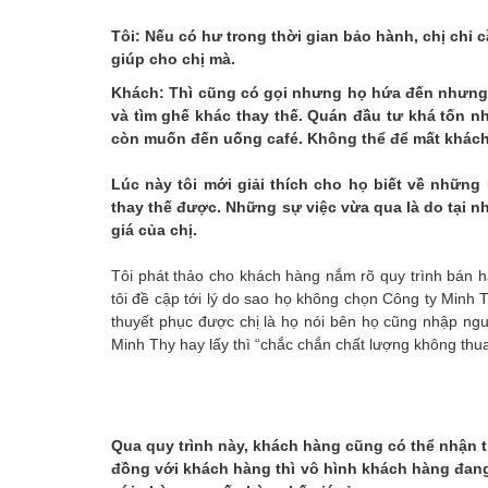
Tôi: Nếu có hư trong thời gian bảo hành, chị chỉ
giúp cho chị mà.
Khách: Thì cũng có gọi nhưng họ hứa đến nhưng 
và tìm ghế khác thay thế. Quán đầu tư khá tốn n
còn muốn đến uống café. Không thể để mất khách 
Lúc này tôi mới giải thích cho họ biết về nhữ
thay thế được. Những sự việc vừa qua là do tại 
giá của chị.
Tôi phát thảo cho khách hàng nắm rõ quy trình bán h
tôi đề cập tới lý do sao họ không chọn Công ty Minh T
thuyết phục được chị là họ nói bên họ cũng nhập ng
Minh Thy hay lấy thì “chắc chắn chất lượng không thu
Qua quy trình này, khách hàng cũng có thể nhận 
đồng với khách hàng thì vô hình khách hàng đan