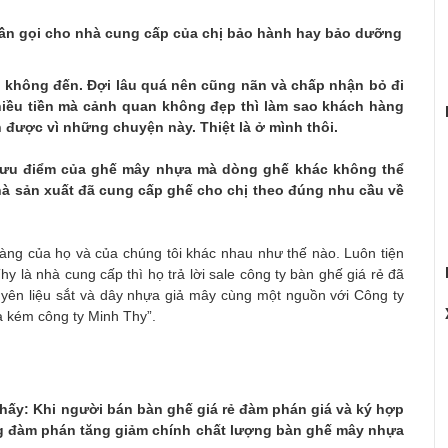
 cần gọi cho nhà cung cấp của chị bảo hành hay bảo dưỡng
không đến. Đợi lâu quá nên cũng nãn và chấp nhận bỏ đi
hiều tiền mà cảnh quan không đẹp thì làm sao khách hàng
được vì những chuyện này. Thiệt là ở mình thôi.
ng ưu điểm của ghế mây nhựa mà dòng ghế khác không thể
nhà sản xuất đã cung cấp ghế cho chị theo đúng nhu cầu về
àng của họ và của chúng tôi khác nhau như thế nào. Luôn tiện
hy là nhà cung cấp thì họ trả lời sale công ty bàn ghế giá rẻ đã
uyên liệu sắt và dây nhựa giả mây cùng một nguồn với Công ty
a kém công ty Minh Thy”.
thấy: Khi người bán bàn ghế giá rẻ đàm phán giá và ký hợp
g đàm phán tăng giảm chính chất lượng bàn ghế mây nhựa