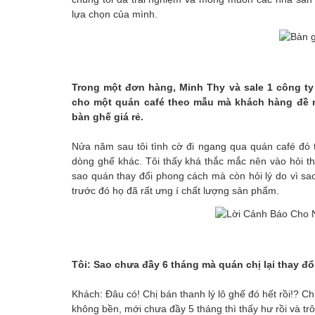
lựa chọn của mình.
Trong một đơn hàng, Minh Thy và sale 1 công ty 
cho một quán café theo mẫu mà khách hàng đề n
bàn ghế giá rẻ.
Nửa năm sau tôi tình cờ đi ngang qua quán café đó
dòng ghế khác. Tôi thấy khá thắc mắc nên vào hỏi thă
sao quán thay đổi phong cách mà còn hỏi lý do vì s
trước đó họ đã rất ưng í chất lượng sản phẩm.
Tôi: Sao chưa đầy 6 tháng mà quán chị lại thay đ
Khách: Đâu có! Chị bán thanh lý lô ghế đó hết rồi!? Ch
không bền, mới chưa đầy 5 tháng thì thấy hư rồi và trô