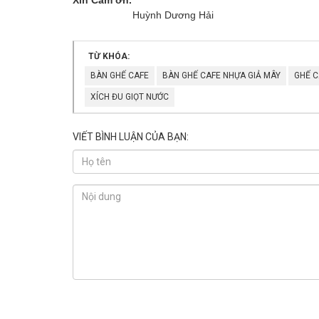
Huỳnh Dương Hải
TỪ KHÓA:
BÀN GHẾ CAFE
BÀN GHẾ CAFE NHỰA GIẢ MÂY
GHẾ C
XÍCH ĐU GIỌT NƯỚC
VIẾT BÌNH LUẬN CỦA BẠN: