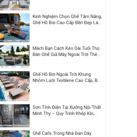
Thy
Kinh Nghiệm Chọn Ghế Tắm Nắng,
Ghế Hồ Bơi Cao Cấp Bền Đẹp Lâu
Dài
Mách Bạn Cách Kéo Dài Tuổi Thọ
Bàn Ghế Giả Mây Ngoài Trời Thêm
3 Năm
Ghế Hồ Bơi Ngoài Trời Khung
Nhôm Lưới Textilene Cao Cấp, Bền
Đẹp
Sơn Tĩnh Điện Tại Xưởng Nội Thất
Minh Thy – Quy Trình Khép Kín,
Sản Phẩm Hoàn Thiện Đồng Bộ
Ghế Cafe Trong Nhà Đan Dây