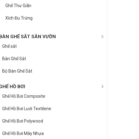
Ghế Thư Giãn
Xích Đu Trứng
BÀN GHẾ SẮT SÂN VƯỜN
Ghế sắt
Bàn Ghế Sắt
Bộ Bàn Ghế Sắt
GHẾ HỒ BƠI
Ghế Hồ Bơi Composite
Ghế Hồ Bơi Lưới Textilene
Ghế Hồ Bơi Polywood
Ghế Hồ Bơi Mây Nhựa