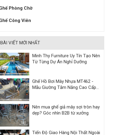
Ghế Phòng Chờ
Ghế Công Viên
BÀI VIẾT MỚI NHẤT
Minh Thy Furniture Uy Tín Tạo Nên
Từ Từng Dự Án Nghỉ Dưỡng
Ghế Hồ Bơi Mây Nhựa MT462 -
Mẫu Giường Tắm Nắng Cao Cấp
Cho Resort & Villa
Nên mua ghế giả mây sợi tròn hay
dẹp? Góc nhìn B2B từ xưởng
Tiến Độ Giao Hàng Nội Thất Ngoài