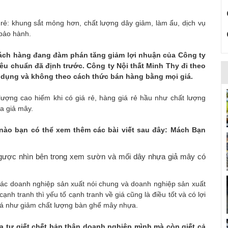
 rẻ: khung sắt mỏng hơn, chất lượng dây giảm, làm ẩu, dịch vụ
bảo hành.
hách hàng đang đàm phán tăng giảm lợi nhuận của Công ty
êu chuẩn đã định trước. Công ty Nội thất Minh Thy đi theo
sử dụng và không theo cách thức bán hàng bằng mọi giá.
lượng cao hiếm khi có giá rẻ, hàng giá rẻ hầu như chất lượng
a giả mây.
nào bạn có thể xem thêm các bài viết sau đây: Mách Bạn
ngược nhìn bên trong xem sườn và mối dây nhựa giả mây có
các doanh nghiệp sản xuất nói chung và doanh nghiệp sản xuất
ạnh tranh thì yếu tố cạnh tranh về giá cũng là điều tốt và có lợi
iá như giảm chất lượng bàn ghế mây nhựa.
ta tự giết chết bản thân doanh nghiệp mình mà còn giết cả