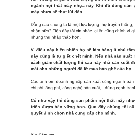
ngành nội thất mây nhựa này. Khi đó dòng sản p
mây nhựa sẽ thụt lùi dần.
Đằng sau chúng ta là một lực lượng thợ truyền thống,
nhận nữa? Tiện đây tôi xin nhắc lại là: cũng chính vì
nhưng thu nhập thấp hơn.
Vì điều này hiển nhiên họ sẽ làm hàng ít chú tâ
này cũng là tự giết chết mình. Nếu nhà sản suất
cách giảm chất lượng thì sau này nhà sản xuất đó 
mắt cho những người đã lỡ mua bàn ghế của họ.
Các anh em doanh nghiệp sản xuất cùng ngành bàn 
chi phí lãng phí, công nghệ sản xuất,.. đừng cạnh tra
Có như vậy thì dòng sản phẩm nội thất mây nhựa
triển được bền vững hơn. Qua đây chúng tôi cũ
quyết định chọn nhà cung cấp cho mình.
Xin Cảm ơn.