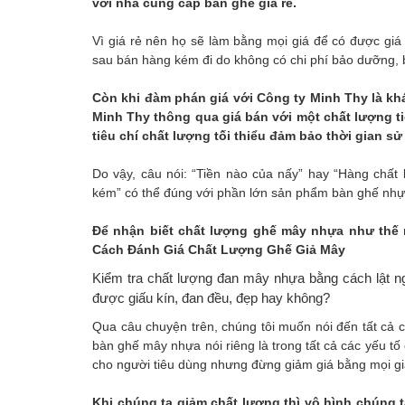
với nhà cung cấp bàn ghế giá rẻ.
Vì giá rẻ nên họ sẽ làm bằng mọi giá để có được giá
sau bán hàng kém đi do không có chi phí bảo dưỡng, 
Còn khi đàm phán giá với Công ty Minh Thy là k
Minh Thy thông qua giá bán với một chất lượng ti
tiêu chí chất lượng tối thiểu đảm bảo thời gian 
Do vậy, câu nói: “Tiền nào của nấy” hay “Hàng chất 
kém” có thể đúng với phần lớn sản phẩm bàn ghế nhự
Để nhận biết chất lượng ghế mây nhựa như thế 
Cách Đánh Giá Chất Lượng Ghế Giả Mây
Kiểm tra chất lượng đan mây nhựa bằng cách lật 
được giấu kín, đan đều, đẹp hay không?
Qua câu chuyện trên, chúng tôi muốn nói đến tất cả 
bàn ghế mây nhựa nói riêng là trong tất cả các yếu tố c
cho người tiêu dùng nhưng đừng giảm giá bằng mọi g
Khi chúng ta giảm chất lượng thì vô hình chúng 