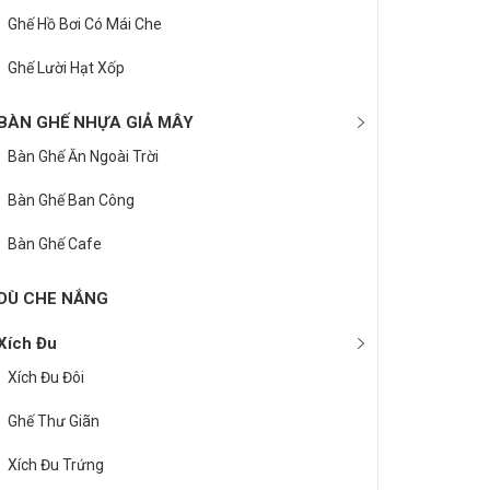
Ghế Hồ Bơi Có Mái Che
Ghế Lười Hạt Xốp
BÀN GHẾ NHỰA GIẢ MÂY
Bàn Ghế Ăn Ngoài Trời
Bàn Ghế Ban Công
Bàn Ghế Cafe
DÙ CHE NẮNG
Xích Đu
Xích Đu Đôi
Ghế Thư Giãn
Xích Đu Trứng