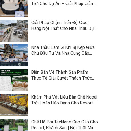
Trời Cho Dự Án – Giải Pháp Giảm
Áp Lực Bàn Giao | Minh Thy
Giải Pháp Chậm Tiến Độ Giao
Hàng Nội Thất Cho Nhà Thầu Dự
Án
Nhà Thầu Làm Gì Khi Bị Kẹp Giữa
Chủ Đầu Tư Và Nhà Cung Cấp
Kém Năng Lực?
Biến Bản Vẽ Thành Sản Phẩm
Thực Tế Giải Quyết Thách Thức
Nội Thất Dự Án
Khám Phá Vật Liệu Bàn Ghế Ngoài
Trời Hoàn Hảo Dành Cho Resort
và Cafe
Ghế Hồ Bơi Textilene Cao Cấp Cho
Resort, Khách Sạn | Nội Thất Minh