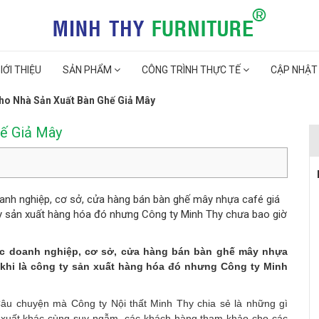
IỚI THIỆU
SẢN PHẨM
CÔNG TRÌNH THỰC TẾ
CẬP NHẬT
ho Nhà Sản Xuất Bàn Ghế Giả Mây
hế Giả Mây
oanh nghiệp, cơ sở, cửa hàng bán bàn ghế mây nhựa café giá
 ty sản xuất hàng hóa đó nhưng Công ty Minh Thy chưa bao giờ
các doanh nghiệp, cơ sở, cửa hàng bán bàn ghế mây nhựa
g khi là công ty sản xuất hàng hóa đó nhưng Công ty Minh
âu chuyện mà Công ty Nội thất Minh Thy chia sẻ là những gì
 xuất khác cùng suy ngẫm, các khách hàng tham khảo cho các