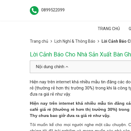
0899522099
TRANG CHỦ
G
Trang chủ
Lịch Nghỉ & Thông Báo
Lời Cảnh Báo C
Lời Cảnh Báo Cho Nhà Sản Xuất Bàn G
Nội dung chính
Hiện nay trên internet khá nhiều mẫu tin đăng các d
rẻ (thường rẻ hơn thị trường 30%) trong khi là công
đưa ra giá rẻ như vậy.
Hiện nay trên internet khá nhiều mẫu tin đăng 
café giá rẻ (thường rẻ hơn thị trường 30%) tron
Thy chưa bao giờ đưa ra giá rẻ như vậy.
Tôi muốn kể cho mọi người nghe một câu chuyện. C
chúng tôi đã trải nghiệm và mong muốn các nhà sản