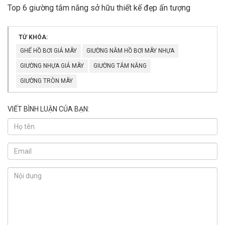
Top 6 giường tắm nắng sở hữu thiết kế đẹp ấn tượng
TỪ KHÓA:
GHẾ HỒ BƠI GIẢ MÂY
GIƯỜNG NẰM HỒ BƠI MÂY NHỰA
GIƯỜNG NHỰA GIẢ MÂY
GIƯỜNG TẮM NẮNG
GIƯỜNG TRÒN MÂY
VIẾT BÌNH LUẬN CỦA BẠN: