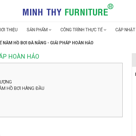
IỚI THIỆU
SẢN PHẨM
CÔNG TRÌNH THỰC TẾ
CẬP NHẬT
Ế NẰM HỒ BƠI ĐÀ NẴNG - GIẢI PHÁP HOÀN HẢO
HÁP HOÀN HẢO
LƯỢNG
NẰM HỒ BƠI HÀNG ĐẦU
G