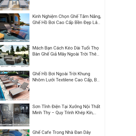
Thy
Kinh Nghiệm Chọn Ghế Tắm Nắng,
Ghế Hồ Bơi Cao Cấp Bền Đẹp Lâu
Dài
Mách Bạn Cách Kéo Dài Tuổi Thọ
Bàn Ghế Giả Mây Ngoài Trời Thêm
3 Năm
Ghế Hồ Bơi Ngoài Trời Khung
Nhôm Lưới Textilene Cao Cấp, Bền
Đẹp
Sơn Tĩnh Điện Tại Xưởng Nội Thất
Minh Thy – Quy Trình Khép Kín,
Sản Phẩm Hoàn Thiện Đồng Bộ
Ghế Cafe Trong Nhà Đan Dây