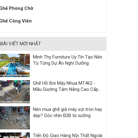
Ghế Phòng Chờ
Ghế Công Viên
BÀI VIẾT MỚI NHẤT
Minh Thy Furniture Uy Tín Tạo Nên
Từ Từng Dự Án Nghỉ Dưỡng
Ghế Hồ Bơi Mây Nhựa MT462 -
Mẫu Giường Tắm Nắng Cao Cấp
Cho Resort & Villa
Nên mua ghế giả mây sợi tròn hay
dẹp? Góc nhìn B2B từ xưởng
Tiến Độ Giao Hàng Nội Thất Ngoài