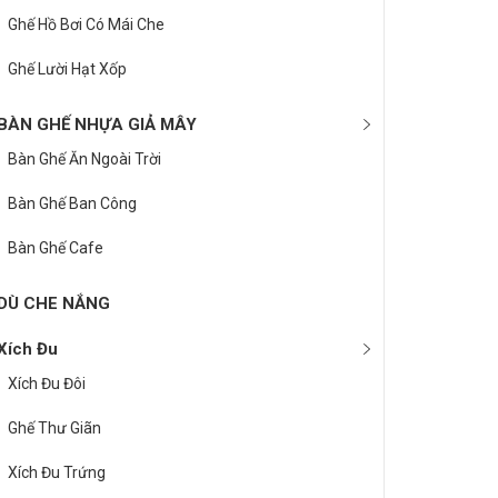
Ghế Hồ Bơi Có Mái Che
Ghế Lười Hạt Xốp
BÀN GHẾ NHỰA GIẢ MÂY
Bàn Ghế Ăn Ngoài Trời
Bàn Ghế Ban Công
Bàn Ghế Cafe
DÙ CHE NẮNG
Xích Đu
Xích Đu Đôi
Ghế Thư Giãn
Xích Đu Trứng