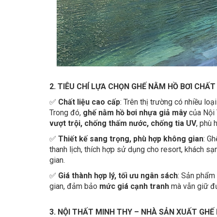
2. TIÊU CHÍ LỰA CHỌN GHẾ NẰM HỒ BƠI CHẤ
✅
Chất liệu cao cấp
: Trên thị trường có nhiều loạ
Trong đó,
ghế nằm hồ bơi nhựa giả mây
của Nội 
vượt trội, chống thấm nước, chống tia UV
, phù 
✅
Thiết kế sang trọng, phù hợp không gian
: Gh
thanh lịch, thích hợp sử dụng cho resort, khách sạ
gian.
✅
Giá thành hợp lý, tối ưu ngân sách
: Sản phẩm 
gian, đảm bảo
mức giá cạnh tranh
mà vẫn giữ đư
3. NỘI THẤT MINH THY – NHÀ SẢN XUẤT GHẾ