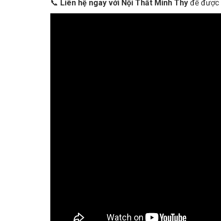
📞
Liên hệ ngay với Nội Thất Minh Thy
để được t