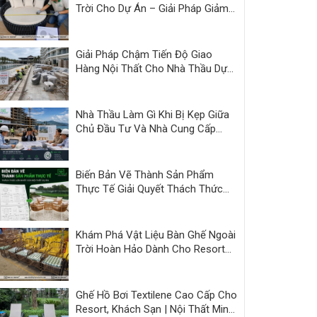
Trời Cho Dự Án – Giải Pháp Giảm
Áp Lực Bàn Giao | Minh Thy
Giải Pháp Chậm Tiến Độ Giao
Hàng Nội Thất Cho Nhà Thầu Dự
Án
Nhà Thầu Làm Gì Khi Bị Kẹp Giữa
Chủ Đầu Tư Và Nhà Cung Cấp
Kém Năng Lực?
Biến Bản Vẽ Thành Sản Phẩm
Thực Tế Giải Quyết Thách Thức
Nội Thất Dự Án
Khám Phá Vật Liệu Bàn Ghế Ngoài
Trời Hoàn Hảo Dành Cho Resort
và Cafe
Ghế Hồ Bơi Textilene Cao Cấp Cho
Resort, Khách Sạn | Nội Thất Minh