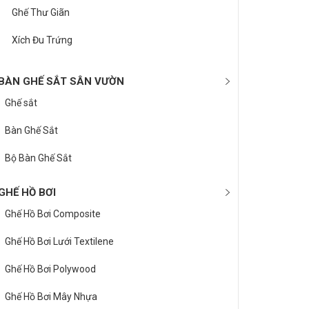
Ghế Thư Giãn
Xích Đu Trứng
BÀN GHẾ SẮT SÂN VƯỜN
Ghế sắt
Bàn Ghế Sắt
Bộ Bàn Ghế Sắt
GHẾ HỒ BƠI
Ghế Hồ Bơi Composite
Ghế Hồ Bơi Lưới Textilene
Ghế Hồ Bơi Polywood
Ghế Hồ Bơi Mây Nhựa