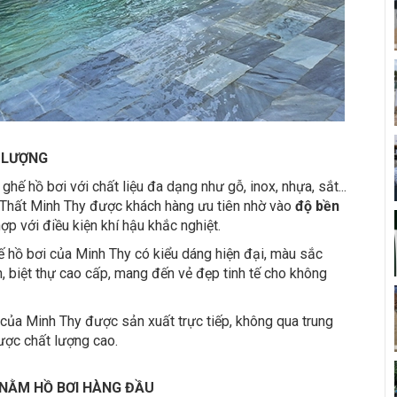
T LƯỢNG
i ghế hồ bơi với chất liệu đa dạng như gỗ, inox, nhựa, sắt...
Thất Minh Thy được khách hàng ưu tiên nhờ vào
độ bền
hợp với điều kiện khí hậu khắc nghiệt.
ế hồ bơi của Minh Thy có kiểu dáng hiện đại, màu sắc
n, biệt thự cao cấp, mang đến vẻ đẹp tinh tế cho không
của Minh Thy được sản xuất trực tiếp, không qua trung
ợc chất lượng cao.
 NẰM HỒ BƠI HÀNG ĐẦU