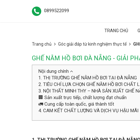
0899522099
TRANG CHỦ
G
Trang chủ
Góc giải đáp từ kinh nghiệm thực tế
GH
GHẾ NẰM HỒ BƠI ĐÀ NẴNG - GIẢI P
Nội dung chính
1. THỊ TRƯỜNG GHẾ NẰM HỒ BƠI TẠI ĐÀ NẴNG
2. TIÊU CHÍ LỰA CHỌN GHẾ NẰM HỒ BƠI CHẤT 
3. NỘI THẤT MINH THY – NHÀ SẢN XUẤT GHẾ 
🏢 Sản xuất trực tiếp, chất lượng đạt chuẩn
🚛 Cung cấp toàn quốc, giá thành tốt
4. CAM KẾT CHẤT LƯỢNG VÀ DỊCH VỤ HẬU MÃI
1. THỊ TRƯỜNG GHẾ NẰM HỒ BƠI TẠI ĐÀ NẴN