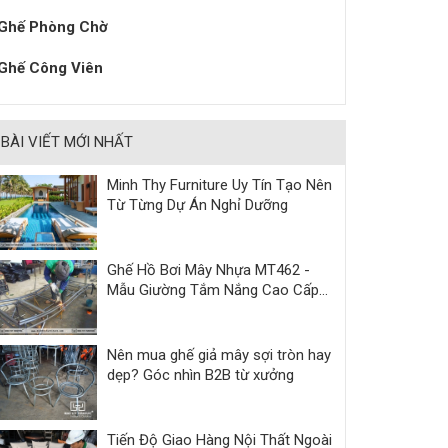
Ghế Phòng Chờ
Ghế Công Viên
BÀI VIẾT MỚI NHẤT
Minh Thy Furniture Uy Tín Tạo Nên
Từ Từng Dự Án Nghỉ Dưỡng
Ghế Hồ Bơi Mây Nhựa MT462 -
Mẫu Giường Tắm Nắng Cao Cấp
Cho Resort & Villa
Nên mua ghế giả mây sợi tròn hay
dẹp? Góc nhìn B2B từ xưởng
Tiến Độ Giao Hàng Nội Thất Ngoài