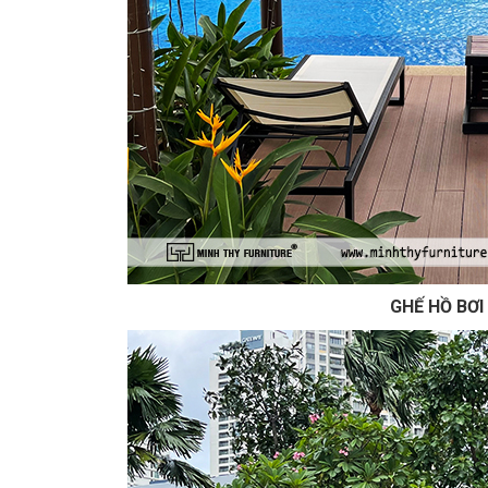
GHẾ HỒ BƠI