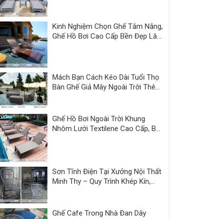
Thy
Kinh Nghiệm Chọn Ghế Tắm Nắng,
Ghế Hồ Bơi Cao Cấp Bền Đẹp Lâu
Dài
Mách Bạn Cách Kéo Dài Tuổi Thọ
Bàn Ghế Giả Mây Ngoài Trời Thêm
3 Năm
Ghế Hồ Bơi Ngoài Trời Khung
Nhôm Lưới Textilene Cao Cấp, Bền
Đẹp
Sơn Tĩnh Điện Tại Xưởng Nội Thất
Minh Thy – Quy Trình Khép Kín,
Sản Phẩm Hoàn Thiện Đồng Bộ
Ghế Cafe Trong Nhà Đan Dây