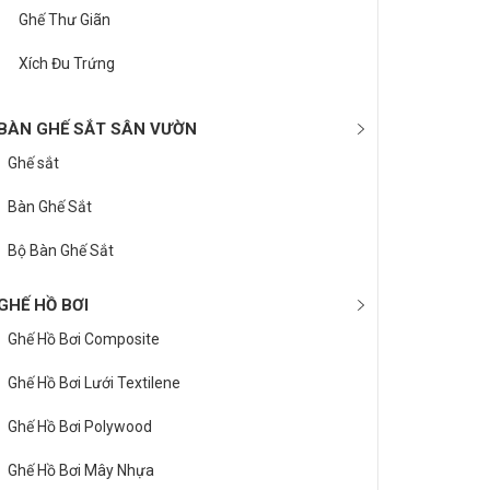
Ghế Thư Giãn
Xích Đu Trứng
BÀN GHẾ SẮT SÂN VƯỜN
Ghế sắt
Bàn Ghế Sắt
Bộ Bàn Ghế Sắt
GHẾ HỒ BƠI
Ghế Hồ Bơi Composite
Ghế Hồ Bơi Lưới Textilene
Ghế Hồ Bơi Polywood
Ghế Hồ Bơi Mây Nhựa