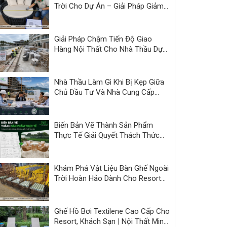
Trời Cho Dự Án – Giải Pháp Giảm
Áp Lực Bàn Giao | Minh Thy
Giải Pháp Chậm Tiến Độ Giao
Hàng Nội Thất Cho Nhà Thầu Dự
Án
Nhà Thầu Làm Gì Khi Bị Kẹp Giữa
Chủ Đầu Tư Và Nhà Cung Cấp
Kém Năng Lực?
Biến Bản Vẽ Thành Sản Phẩm
Thực Tế Giải Quyết Thách Thức
Nội Thất Dự Án
Khám Phá Vật Liệu Bàn Ghế Ngoài
Trời Hoàn Hảo Dành Cho Resort
và Cafe
Ghế Hồ Bơi Textilene Cao Cấp Cho
Resort, Khách Sạn | Nội Thất Minh