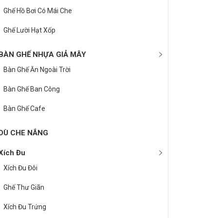
Ghế Hồ Bơi Có Mái Che
Ghế Lười Hạt Xốp
BÀN GHẾ NHỰA GIẢ MÂY
Bàn Ghế Ăn Ngoài Trời
Bàn Ghế Ban Công
Bàn Ghế Cafe
DÙ CHE NẮNG
Xích Đu
Xích Đu Đôi
Ghế Thư Giãn
Xích Đu Trứng