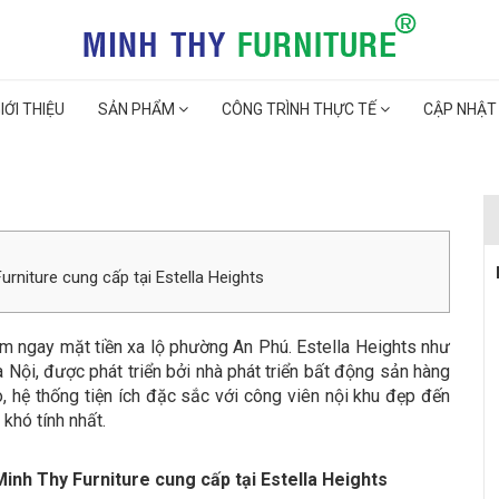
IỚI THIỆU
SẢN PHẨM
CÔNG TRÌNH THỰC TẾ
CẬP NHẬT
rniture cung cấp tại Estella Heights
hcm ngay mặt tiền xa lộ phường An Phú. Estella Heights như
à Nội, được phát triển bởi nhà phát triển bất động sản hàng
, hệ thống tiện ích đặc sắc với công viên nội khu đẹp đến
 khó tính nhất.
inh Thy Furniture cung cấp tại Estella Heights