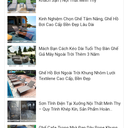
Khách Sạn | Nội Thất Minh Thy
Kinh Nghiệm Chọn Ghế Tắm Nắng, Ghế Hồ
Bơi Cao Cấp Bền Đẹp Lâu Dài
Mách Bạn Cách Kéo Dài Tuổi Thọ Bàn Ghế
Giả Mây Ngoài Trời Thêm 3 Năm
Ghế Hồ Bơi Ngoài Trời Khung Nhôm Lưới
Textilene Cao Cấp, Bền Đẹp
Sơn Tĩnh Điện Tại Xưởng Nội Thất Minh Thy
– Quy Trình Khép Kín, Sản Phẩm Hoàn
Thiện Đồng Bộ
Ghế Cafe Trong Nhà Đan Dây Rope Khung