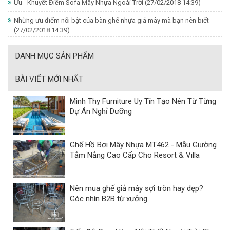
Ưu - Khuyết Điểm Sofa Mây Nhựa Ngoài Trời
(27/02/2018 14:39)
Những ưu điểm nổi bật của bàn ghế nhựa giả mây mà bạn nên biết
(27/02/2018 14:39)
DANH MỤC SẢN PHẨM
BÀI VIẾT MỚI NHẤT
Minh Thy Furniture Uy Tín Tạo Nên Từ Từng
Dự Án Nghỉ Dưỡng
Ghế Hồ Bơi Mây Nhựa MT462 - Mẫu Giường
Tắm Nắng Cao Cấp Cho Resort & Villa
Nên mua ghế giả mây sợi tròn hay dẹp?
Góc nhìn B2B từ xưởng