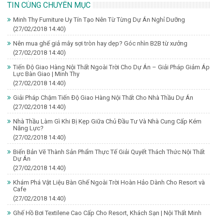
TIN CÙNG CHUYÊN MỤC
Minh Thy Furniture Uy Tín Tạo Nên Từ Từng Dự Án Nghỉ Dưỡng
(27/02/2018 14:40)
Nên mua ghế giả mây sợi tròn hay dẹp? Góc nhìn B2B từ xưởng
(27/02/2018 14:40)
Tiến Độ Giao Hàng Nội Thất Ngoài Trời Cho Dự Án – Giải Pháp Giảm Áp
Lực Bàn Giao | Minh Thy
(27/02/2018 14:40)
Giải Pháp Chậm Tiến Độ Giao Hàng Nội Thất Cho Nhà Thầu Dự Án
(27/02/2018 14:40)
Nhà Thầu Làm Gì Khi Bị Kẹp Giữa Chủ Đầu Tư Và Nhà Cung Cấp Kém
Năng Lực?
(27/02/2018 14:40)
Biến Bản Vẽ Thành Sản Phẩm Thực Tế Giải Quyết Thách Thức Nội Thất
Dự Án
(27/02/2018 14:40)
Khám Phá Vật Liệu Bàn Ghế Ngoài Trời Hoàn Hảo Dành Cho Resort và
Cafe
(27/02/2018 14:40)
Ghế Hồ Bơi Textilene Cao Cấp Cho Resort, Khách Sạn | Nội Thất Minh