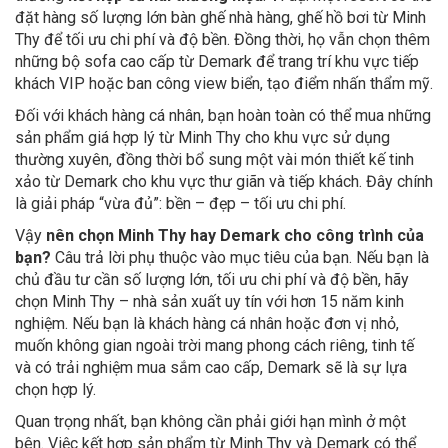
đặt hàng số lượng lớn bàn ghế nhà hàng, ghế hồ bơi từ Minh
Thy để tối ưu chi phí và độ bền. Đồng thời, họ vẫn chọn thêm
những bộ sofa cao cấp từ Demark để trang trí khu vực tiếp
khách VIP hoặc ban công view biển, tạo điểm nhấn thẩm mỹ.
Đối với khách hàng cá nhân, bạn hoàn toàn có thể mua những
sản phẩm giá hợp lý từ Minh Thy cho khu vực sử dụng
thường xuyên, đồng thời bổ sung một vài món thiết kế tinh
xảo từ Demark cho khu vực thư giãn và tiếp khách. Đây chính
là giải pháp “vừa đủ”: bền – đẹp – tối ưu chi phí.
Vậy
nên chọn Minh Thy hay Demark cho công trình của
bạn?
Câu trả lời phụ thuộc vào mục tiêu của bạn. Nếu bạn là
chủ đầu tư cần số lượng lớn, tối ưu chi phí và độ bền, hãy
chọn Minh Thy – nhà sản xuất uy tín với hơn 15 năm kinh
nghiệm. Nếu bạn là khách hàng cá nhân hoặc đơn vị nhỏ,
muốn không gian ngoài trời mang phong cách riêng, tinh tế
và có trải nghiệm mua sắm cao cấp, Demark sẽ là sự lựa
chọn hợp lý.
Quan trọng nhất, bạn không cần phải giới hạn mình ở một
bên. Việc kết hợp sản phẩm từ Minh Thy và Demark có thể