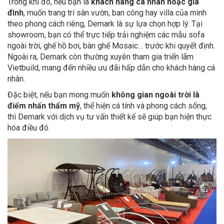
Trong khi đó, nếu bạn là
khách hàng cá nhân hoặc gia
đình
, muốn trang trí sân vườn, ban công hay villa của mình
theo phong cách riêng, Demark là sự lựa chọn hợp lý. Tại
showroom, bạn có thể trực tiếp trải nghiệm các mẫu sofa
ngoài trời, ghế hồ bơi, bàn ghế Mosaic… trước khi quyết định.
Ngoài ra, Demark còn thường xuyên tham gia triển lãm
Vietbuild, mang đến nhiều ưu đãi hấp dẫn cho khách hàng cá
nhân.
Đặc biệt, nếu bạn mong muốn
không gian ngoài trời là
điểm nhấn thẩm mỹ
, thể hiện cá tính và phong cách sống,
thì Demark với dịch vụ tư vấn thiết kế sẽ giúp bạn hiện thực
hóa điều đó.