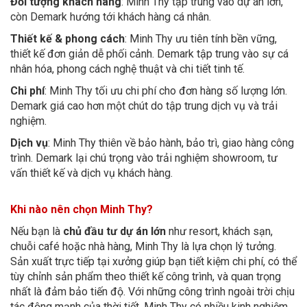
Đối tượng khách hàng
: Minh Thy tập trung vào dự án lớn,
còn Demark hướng tới khách hàng cá nhân.
Thiết kế & phong cách
: Minh Thy ưu tiên tính bền vững,
thiết kế đơn giản dễ phối cảnh. Demark tập trung vào sự cá
nhân hóa, phong cách nghệ thuật và chi tiết tinh tế.
Chi phí
: Minh Thy tối ưu chi phí cho đơn hàng số lượng lớn.
Demark giá cao hơn một chút do tập trung dịch vụ và trải
nghiệm.
Dịch vụ
: Minh Thy thiên về bảo hành, bảo trì, giao hàng công
trình. Demark lại chú trọng vào trải nghiệm showroom, tư
vấn thiết kế và dịch vụ khách hàng.
Khi nào nên chọn Minh Thy?
Nếu bạn là
chủ đầu tư dự án lớn
như resort, khách sạn,
chuỗi café hoặc nhà hàng, Minh Thy là lựa chọn lý tưởng.
Sản xuất trực tiếp tại xưởng giúp bạn tiết kiệm chi phí, có thể
tùy chỉnh sản phẩm theo thiết kế công trình, và quan trọng
nhất là đảm bảo tiến độ. Với những công trình ngoài trời chịu
tác động mạnh của thời tiết, Minh Thy có nhiều kinh nghiệm