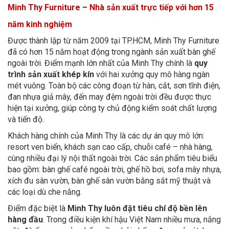
Minh Thy Furniture – Nhà sản xuất trực tiếp với hơn 15
năm kinh nghiệm
Được thành lập từ năm 2009 tại TP.HCM, Minh Thy Furniture
đã có hơn 15 năm hoạt động trong ngành sản xuất bàn ghế
ngoài trời. Điểm mạnh lớn nhất của Minh Thy chính là
quy
trình sản xuất khép kín
với hai xưởng quy mô hàng ngàn
mét vuông. Toàn bộ các công đoạn từ hàn, cắt, sơn tĩnh điện,
đan nhựa giả mây, đến may đệm ngoài trời đều được thực
hiện tại xưởng, giúp công ty chủ động kiểm soát chất lượng
và tiến độ.
Khách hàng chính của Minh Thy là các dự án quy mô lớn:
resort ven biển, khách sạn cao cấp, chuỗi café – nhà hàng,
cùng nhiều đại lý nội thất ngoài trời. Các sản phẩm tiêu biểu
bao gồm: bàn ghế café ngoài trời, ghế hồ bơi, sofa mây nhựa,
xích đu sân vườn, bàn ghế sân vườn bằng sắt mỹ thuật và
các loại dù che nắng.
Điểm đặc biệt là
Minh Thy luôn đặt tiêu chí độ bền lên
hàng đầu
. Trong điều kiện khí hậu Việt Nam nhiều mưa, nắng