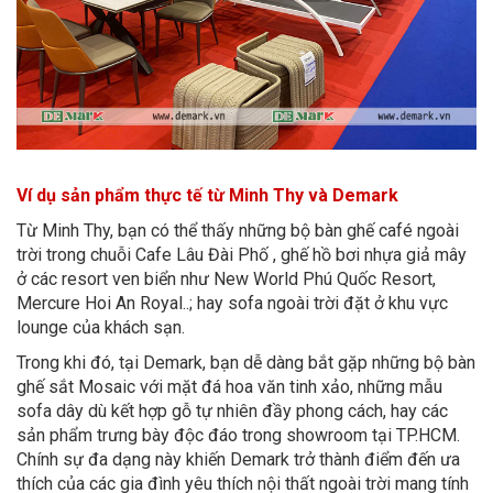
Ví dụ sản phẩm thực tế từ Minh Thy và Demark
Từ Minh Thy, bạn có thể thấy những bộ bàn ghế café ngoài
trời trong chuỗi Cafe Lâu Đài Phố , ghế hồ bơi nhựa giả mây
ở các resort ven biển như New World Phú Quốc Resort,
Mercure Hoi An Royal..; hay sofa ngoài trời đặt ở khu vực
lounge của khách sạn.
Trong khi đó, tại Demark, bạn dễ dàng bắt gặp những bộ bàn
ghế sắt Mosaic với mặt đá hoa văn tinh xảo, những mẫu
sofa dây dù kết hợp gỗ tự nhiên đầy phong cách, hay các
sản phẩm trưng bày độc đáo trong showroom tại TP.HCM.
Chính sự đa dạng này khiến Demark trở thành điểm đến ưa
thích của các gia đình yêu thích nội thất ngoài trời mang tính