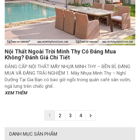
Nội Thất Ngoài Trời Minh Thy Có Đáng Mua
Không? Đánh Giá Chi Tiết
ĐẲNG CẤP NỘI THẤT MÂY NHỰA MINH THY – BỀN BỈ, ĐÁNG
MUA VÀ ĐÁNG TRẢI NGHIỆM 1. Mây Nhựa Minh Thy – Nghỉ
Dưỡng Tại Gia Bạn có bao giờ ngồi trong quán café sân vườn,
ngả lưng trên chiếc ghế...
XEM THÊM
1
2
3
4
DANH MỤC SẢN PHẨM