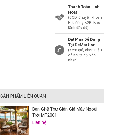
Thanh Toán Linh
Hoạt
(COD, Chuyển khoản
Hợp đồng B2B, Bảo
lãnh đầy đủ)
Đặt Mua Dễ Dàng
Tại DeMark.vn
(Xem giá, chọn mẫu
có người gọi xác
nhận)
SẢN PHẨM LIÊN QUAN
Bàn Ghế Thư Giãn Giả Mây Ngoài
Trời MT2061
Liên hệ