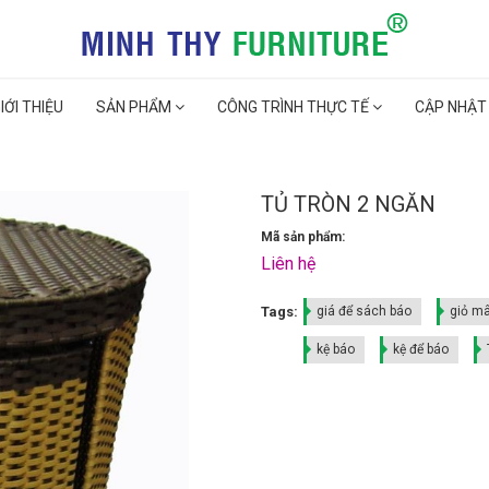
IỚI THIỆU
SẢN PHẨM
CÔNG TRÌNH THỰC TẾ
CẬP NHẬT
TỦ TRÒN 2 NGĂN
Mã sản phẩm:
Liên hệ
Tags:
giá để sách báo
giỏ m
kệ báo
kệ để báo