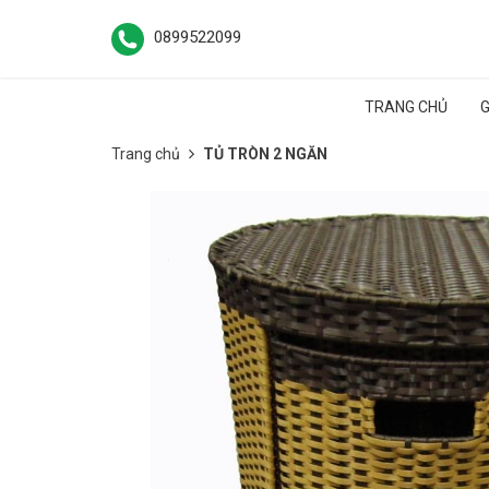
0899522099
TRANG CHỦ
G
Trang chủ
TỦ TRÒN 2 NGĂN