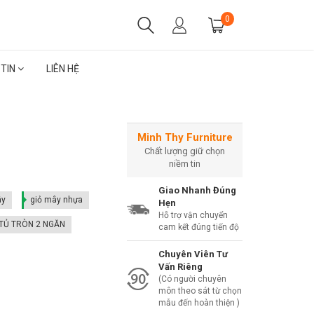
0
 TIN
LIÊN HỆ
Minh Thy Furniture
Chất lượng giữ chọn
niềm tin
Giao Nhanh Đúng
ây
giỏ mây nhựa
Hẹn
Hỗ trợ vận chuyển
TỦ TRÒN 2 NGĂN
cam kết đúng tiến độ
Chuyên Viên Tư
Vấn Riêng
(Có người chuyên
môn theo sát từ chọn
mẫu đến hoàn thiện )