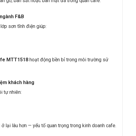
 bàn gỗ, bàn sắt hoặc bàn mặt đá trong quán cafe.
o ngành F&B
ớp sơn tĩnh điện giúp:
Cafe MTT1518
hoạt động bền bỉ trong môi trường sử
hiệm khách hàng
i tự nhiên:
ở lại lâu hơn — yếu tố quan trọng trong kinh doanh cafe.