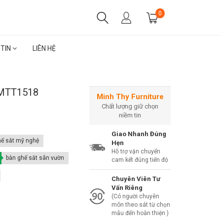
0
 TIN
LIÊN HỆ
 MTT1518
Minh Thy Furniture
Chất lượng giữ chọn
niềm tin
Giao Nhanh Đúng
hế sắt mỹ nghệ
Hẹn
Hỗ trợ vận chuyển
bàn ghế sắt sân vườn
cam kết đúng tiến độ
Chuyên Viên Tư
Vấn Riêng
(Có người chuyên
môn theo sát từ chọn
mẫu đến hoàn thiện )