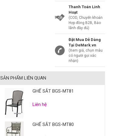
Thanh Toán Linh
Hoạt
(COD, Chuyển khoản
Hợp đồng B2B, Bảo
lãnh đầy đủ)
Đặt Mua Dễ Dàng
Tại DeMark.vn
(Xem giá, chọn mẫu
có người gọi xác
nhận)
SẢN PHẨM LIÊN QUAN
GHẾ SẮT BGS-MT81
Liên hệ
GHẾ SẮT BGS-MT80