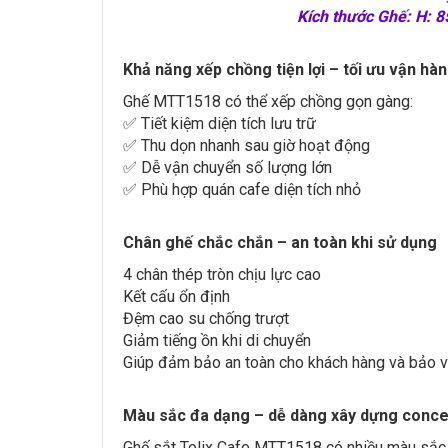
Kích thước Ghế: H:
Khả năng xếp chồng tiện lợi – tối ưu vận hà
Ghế MTT1518 có thể xếp chồng gọn gàng:
✅ Tiết kiệm diện tích lưu trữ
✅ Thu dọn nhanh sau giờ hoạt động
✅ Dễ vận chuyển số lượng lớn
✅ Phù hợp quán cafe diện tích nhỏ
Chân ghế chắc chắn – an toàn khi sử dụng
4 chân thép tròn chịu lực cao
Kết cấu ổn định
Đệm cao su chống trượt
Giảm tiếng ồn khi di chuyển
Giúp đảm bảo an toàn cho khách hàng và bảo v
Màu sắc đa dạng – dễ dàng xây dựng conce
Ghế sắt Tolix Cafe MTT1518 có nhiều màu sắc 