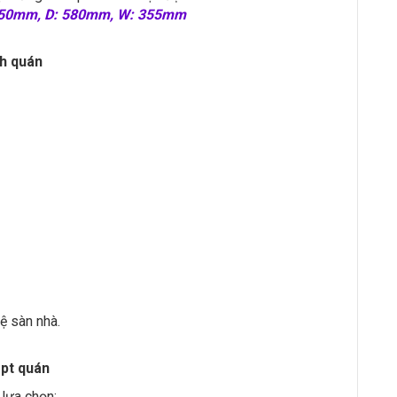
 850mm, D: 580mm, W: 355mm
nh quán
ệ sàn nhà.
pt quán
lựa chọn: