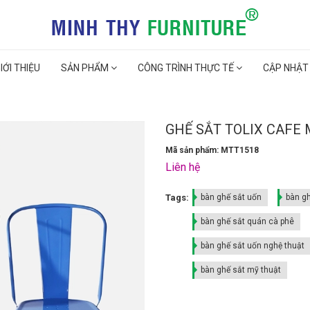
IỚI THIỆU
SẢN PHẨM
CÔNG TRÌNH THỰC TẾ
CẬP NHẬT
GHẾ SẮT TOLIX CAFE
Mã sản phẩm: MTT1518
Liên hệ
Tags:
bàn ghế sắt uốn
bàn g
bàn ghế sắt quán cà phê
bàn ghế sắt uốn nghệ thuật
bàn ghế sắt mỹ thuật