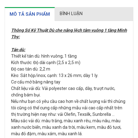
BÌNH LUẬN
MÔ TẢ SẢN PHẨM
Thông Số Kỹ Thuật Dù che nắng lệch tâm vuông 1 tầng Minh
Thy:
Tán dù:
Thiết kế tán dù: hình vuông; 1 tầng
Kích thước: Độ dài cạnh (2,5 x 2,5 m)
Độ cao tán dù: 2,2 m
Kèo: Sắt hộp/inox; cạnh: 13 x 26 mm; dày 1 ly.
Cơ cấu mở bằng nâng tay
Chất liệu vải dù: Vải polyester cao cấp, dày, trượt nước,
chống bám bụi.
Nếu như bạn có yêu cầu cao hơn về chất lượng vải thì chúng
tôi cũng có thể cung cấp những mẫu vải cao cấp nhất trên
thị trường hiện nay như: vải Olefin, Texsilk, Sunbrella …
Màu sắc vải dù: màu trắng, màu xanh rêu, màu nâu, màu
xanh nước biển, màu xanh da trời, màu kem, màu đỏ tươi,
màu đỏ đậm, màu xám, màu xanh lá.