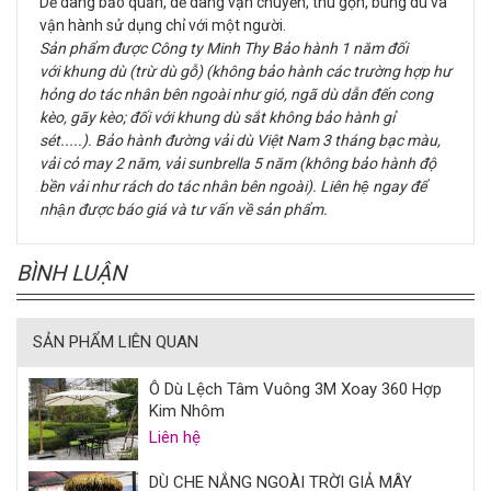
Dễ dàng bảo quản, dễ dàng vận chuyển, thu gọn, bung dù và
vận hành sử dụng chỉ với một người.
Sản phẩm được Công ty Minh Thy Bảo hành 1 năm đối
với khung dù (trừ dù gỗ) (không bảo hành các trường hợp hư
hỏng do tác nhân bên ngoài như gió, ngã dù dẫn đến cong
kèo, gãy kèo; đối với khung dù sắt không bảo hành gỉ
sét.....). Bảo hành đường vải dù Việt Nam 3 tháng bạc màu,
vải cỏ may 2 năm, vải sunbrella 5 năm (không bảo hành độ
bền vải như rách do tác nhân bên ngoài). Liên hệ ngay để
nhận được báo giá và tư vấn về sản phẩm.
BÌNH LUẬN
SẢN PHẨM LIÊN QUAN
Ô Dù Lệch Tâm Vuông 3M Xoay 360 Hợp
Kim Nhôm
Liên hệ
DÙ CHE NẮNG NGOÀI TRỜI GIẢ MÂY