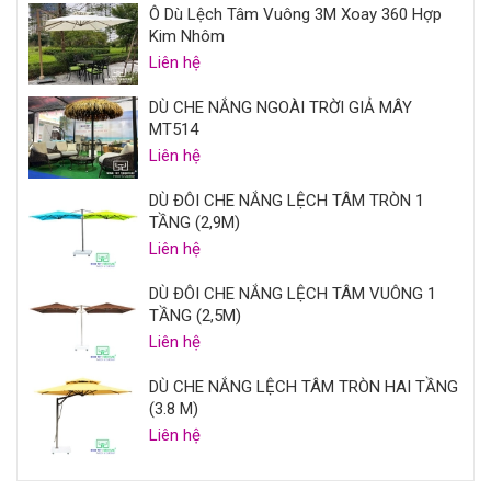
Ô Dù Lệch Tâm Vuông 3M Xoay 360 Hợp
Kim Nhôm
Liên hệ
DÙ CHE NẮNG NGOÀI TRỜI GIẢ MÂY
MT514
Liên hệ
DÙ ĐÔI CHE NẮNG LỆCH TÂM TRÒN 1
TẦNG (2,9M)
Liên hệ
DÙ ĐÔI CHE NẮNG LỆCH TÂM VUÔNG 1
TẦNG (2,5M)
Liên hệ
DÙ CHE NẮNG LỆCH TÂM TRÒN HAI TẦNG
(3.8 M)
Liên hệ