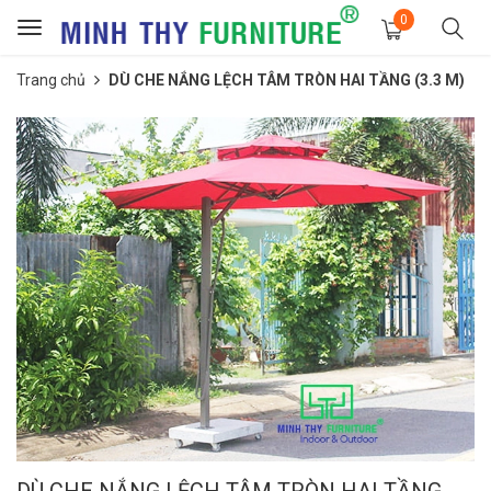
0
Toggle
navigation
Trang chủ
DÙ CHE NẮNG LỆCH TÂM TRÒN HAI TẦNG (3.3 M)
DÙ CHE NẮNG LỆCH TÂM TRÒN HAI TẦNG