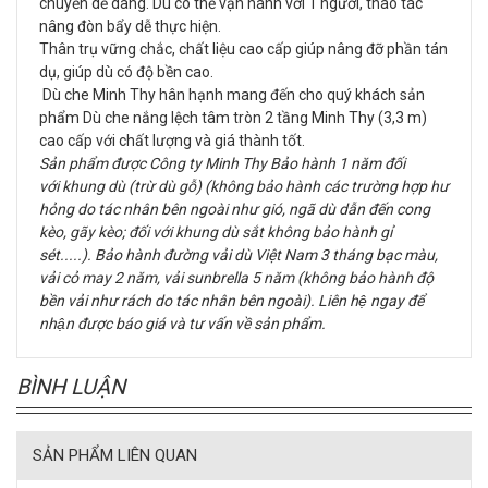
chuyển dễ dàng. Dù có thể vận hành với 1 người, thao tác
nâng đòn bẩy dễ thực hiện.
Thân trụ vững chắc, chất liệu cao cấp giúp nâng đỡ phần tán
dụ, giúp dù có độ bền cao.
Dù che Minh Thy hân hạnh mang đến cho quý khách sản
phẩm Dù che nắng lệch tâm tròn 2 tầng Minh Thy (3,3 m)
cao cấp với chất lượng và giá thành tốt.
Sản phẩm được Công ty Minh Thy Bảo hành 1 năm đối
với khung dù (trừ dù gỗ) (không bảo hành các trường hợp hư
hỏng do tác nhân bên ngoài như gió, ngã dù dẫn đến cong
kèo, gãy kèo; đối với khung dù sắt không bảo hành gỉ
sét.....). Bảo hành đường vải dù Việt Nam 3 tháng bạc màu,
vải cỏ may 2 năm, vải sunbrella 5 năm (không bảo hành độ
bền vải như rách do tác nhân bên ngoài). Liên hệ ngay để
nhận được báo giá và tư vấn về sản phẩm.
BÌNH LUẬN
SẢN PHẨM LIÊN QUAN