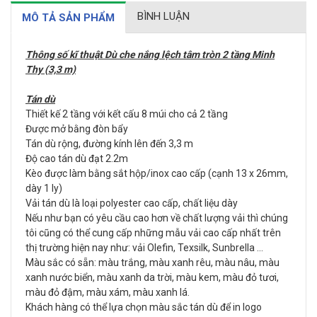
BÌNH LUẬN
MÔ TẢ SẢN PHẨM
Thông số kĩ thuật Dù che nắng lệch tâm tròn 2 tầng Minh
Thy (3,3 m)
Tán dù
Thiết kế 2 tầng với kết cấu 8 múi cho cả 2 tầng
Được mở bằng đòn bẩy
Tán dù rộng, đường kính lên đến 3,3 m
Độ cao tán dù đạt 2.2m
Kèo được làm bằng sắt hộp/inox cao cấp (cạnh 13 x 26mm,
dày 1 ly)
Vải tán dù là loại polyester cao cấp, chất liệu dày
Nếu như bạn có yêu cầu cao hơn về chất lượng vải thì chúng
tôi cũng có thể cung cấp những mẫu vải cao cấp nhất trên
thị trường hiện nay như: vải Olefin, Texsilk, Sunbrella …
Màu sắc có sẵn: màu trắng, màu xanh rêu, màu nâu, màu
xanh nước biển, màu xanh da trời, màu kem, màu đỏ tươi,
màu đỏ đậm, màu xám, màu xanh lá.
Khách hàng có thể lựa chọn màu sắc tán dù để in logo