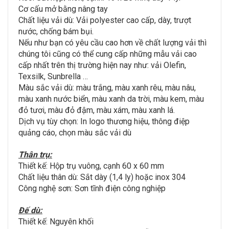
Cơ cấu mở bằng nâng tay
Chất liệu vải dù: Vải polyester cao cấp, dày, trượt
nước, chống bám bụi.
Nếu như bạn có yêu cầu cao hơn về chất lượng vải thì
chúng tôi cũng có thể cung cấp những mẫu vải cao
cấp nhất trên thị trường hiện nay như: vải Olefin,
Texsilk, Sunbrella …
Màu sắc vải dù: màu trắng, màu xanh rêu, màu nâu,
màu xanh nước biển, màu xanh da trời, màu kem, màu
đỏ tươi, màu đỏ đậm, màu xám, màu xanh lá.
Dịch vụ tùy chọn: In logo thương hiệu, thông điệp
quảng cáo, chọn màu sắc vải dù
Thân trụ:
Thiết kế: Hộp trụ vuông, cạnh 60 x 60 mm
Chất liệu thân dù: Sắt dày (1,4 ly) hoặc inox 304
Công nghệ sơn: Sơn tĩnh điện công nghiệp
Đế dù:
Thiết kế: Nguyên khối