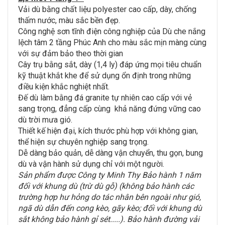
Vải dù bằng chất liệu polyester cao cấp, dày, chống
thấm nước, màu sắc bền đẹp.
Công nghệ sơn tĩnh điện công nghiệp của Dù che nắng
lệch tâm 2 tầng Phúc Anh cho màu sắc mịn màng cùng
với sự đảm bảo theo thời gian
Cây trụ bằng sắt, dày (1,4 ly) đáp ứng mọi tiêu chuẩn
kỹ thuật khắt khe để sử dụng ổn định trong những
điều kiện khắc nghiệt nhất.
Đế dù làm bằng đá granite tự nhiên cao cấp với vẻ
sang trọng, đẳng cấp cùng khả năng đứng vững cao
dù trời mưa gió.
Thiết kế hiện đại, kích thước phù hợp với không gian,
thể hiện sự chuyên nghiệp sang trọng.
Dễ dàng bảo quản, dễ dàng vận chuyển, thu gọn, bung
dù và vận hành sử dụng chỉ với một người.
Sản phẩm được Công ty Minh Thy Bảo hành 1 năm
đối với khung dù (trừ dù gỗ) (không bảo hành các
trường hợp hư hỏng do tác nhân bên ngoài như gió,
ngã dù dẫn đến cong kèo, gãy kèo; đối với khung dù
sắt không bảo hành gỉ sét.....). Bảo hành đường vải