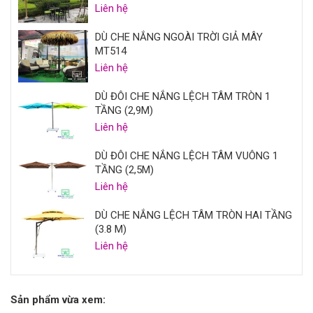
Liên hệ
DÙ CHE NẮNG NGOÀI TRỜI GIẢ MÂY
MT514
Liên hệ
DÙ ĐÔI CHE NẮNG LỆCH TÂM TRÒN 1
TẦNG (2,9M)
Liên hệ
DÙ ĐÔI CHE NẮNG LỆCH TÂM VUÔNG 1
TẦNG (2,5M)
Liên hệ
DÙ CHE NẮNG LỆCH TÂM TRÒN HAI TẦNG
(3.8 M)
Liên hệ
Sản phẩm vừa xem: