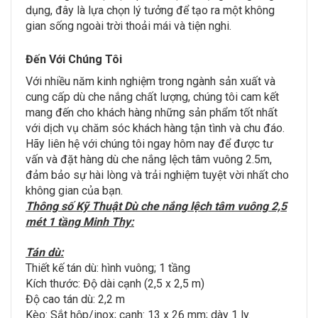
dụng, đây là lựa chọn lý tưởng để tạo ra một không
gian sống ngoài trời thoải mái và tiện nghi.
Đến Với Chúng Tôi
Với nhiều năm kinh nghiệm trong ngành sản xuất và
cung cấp dù che nắng chất lượng, chúng tôi cam kết
mang đến cho khách hàng những sản phẩm tốt nhất
với dịch vụ chăm sóc khách hàng tận tình và chu đáo.
Hãy liên hệ với chúng tôi ngay hôm nay để được tư
vấn và đặt hàng dù che nắng lệch tâm vuông 2.5m,
đảm bảo sự hài lòng và trải nghiệm tuyệt vời nhất cho
không gian của bạn.
Thông số Kỹ Thuật Dù che nắng lệch tâm vuông 2,5
mét 1 tầng Minh Thy:
Tán dù:
Thiết kế tán dù: hình vuông; 1 tầng
Kích thước: Độ dài cạnh (2,5 x 2,5 m)
Độ cao tán dù: 2,2 m
Kèo: Sắt hộp/inox; cạnh: 13 x 26 mm; dày 1 ly.