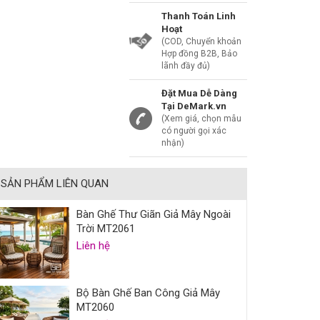
Thanh Toán Linh
Hoạt
(COD, Chuyển khoản
Hợp đồng B2B, Bảo
lãnh đầy đủ)
Đặt Mua Dễ Dàng
Tại DeMark.vn
(Xem giá, chọn mẫu
có người gọi xác
nhận)
SẢN PHẨM LIÊN QUAN
Bàn Ghế Thư Giãn Giả Mây Ngoài
Trời MT2061
Liên hệ
Bộ Bàn Ghế Ban Công Giả Mây
MT2060