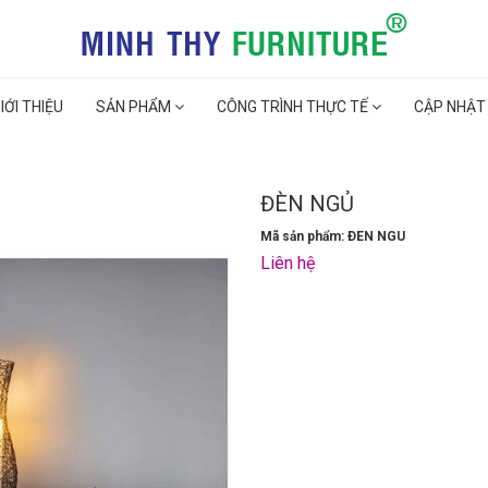
IỚI THIỆU
SẢN PHẨM
CÔNG TRÌNH THỰC TẾ
CẬP NHẬT
ĐÈN NGỦ
Mã sản phẩm: ÐEN NGU
Liên hệ