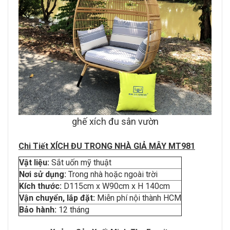
ghế xích đu sân vườn
Chi Tiết
XÍCH ĐU TRONG NHÀ GIẢ MÂY MT981
Vật liệu:
Sắt uốn mỹ thuật
Nơi sử dụng:
Trong nhà hoặc ngoài trời
Kích thước:
D115cm x W90cm x H 140cm
Vận chuyển, lắp đặt:
Miễn phí nội thành HCM
Bảo hành:
12 tháng