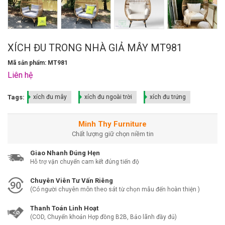
XÍCH ĐU TRONG NHÀ GIẢ MÂY MT981
Mã sản phẩm: MT981
Liên hệ
Tags:
xích đu mây
xích đu ngoài trời
xích đu trứng
Minh Thy Furniture
Chất lượng giữ chọn niềm tin
Giao Nhanh Đúng Hẹn
Hỗ trợ vận chuyển cam kết đúng tiến độ
Chuyên Viên Tư Vấn Riêng
(Có người chuyên môn theo sát từ chọn mẫu đến hoàn thiện )
Thanh Toán Linh Hoạt
(COD, Chuyển khoản Hợp đồng B2B, Bảo lãnh đầy đủ)