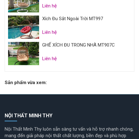
Liên hệ
Xích Đu Sắt Ngoài Trời MT997
Liên hệ
GHẾ XÍCH ĐU TRONG NHÀ MT907C
Liên hệ
Sản phẩm vừa xem:
NỘI THẤT MINH THY
Nội Thất Minh Thy luôn sẵn sàng tư vấn và hỗ trợ nhanh chóng,
mang đến giải pháp nội thất chất lượng, bền đẹp và phù hợp