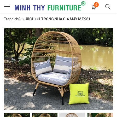
0
Toggle
navigation
Trang chủ
XÍCH ĐU TRONG NHÀ GIẢ MÂY MT981