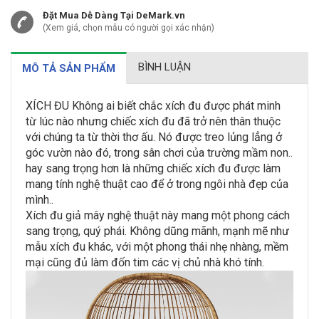
Đặt Mua Dễ Dàng Tại DeMark.vn
(Xem giá, chọn mẫu có người gọi xác nhận)
BÌNH LUẬN
MÔ TẢ SẢN PHẨM
XÍCH ĐU Không ai biết chắc xích đu được phát minh
từ lúc nào nhưng chiếc xích đu đã trở nên thân thuộc
với chúng ta từ thời thơ ấu. Nó được treo lủng lẳng ở
góc vườn nào đó, trong sân chơi của trường mầm non..
hay sang trọng hơn là những chiếc xích đu được làm
mang tính nghệ thuật cao để ở trong ngôi nhà đẹp của
mình..
Xích đu giả mây nghệ thuật này mang một phong cách
sang trọng, quý phái. Không dũng mãnh, mạnh mẽ như
mẫu xích đu khác, với một phong thái nhẹ nhàng, mềm
mại cũng đủ làm đốn tim các vị chủ nhà khó tính.