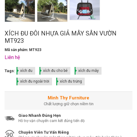
XÍCH ĐU ĐÔI NHỰA GIẢ MÂY SÂN VƯỜN
MT923
Mã sản phẩm: MT923
Liên hệ
Tags:
xích đu
xích đu cho bé
xích đu mây
xích đu ngoài trời
xích đu trứng
Minh Thy Furniture
Chất lượng giữ chọn niềm tin
Giao Nhanh Đúng Hẹn
Hỗ trợ vận chuyển cam kết đúng tiến độ
Chuyên Viên Tư Vấn Riêng