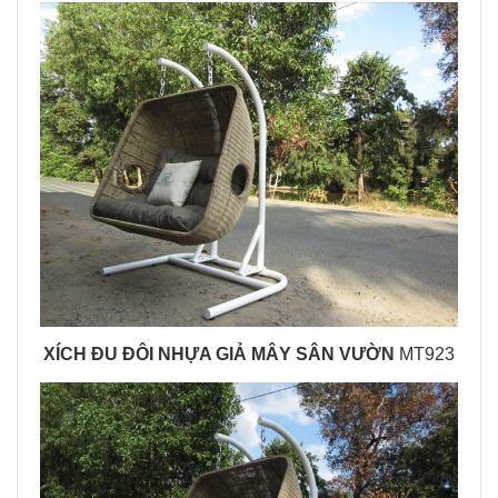
XÍCH ĐU ĐÔI NHỰA GIẢ MÂY SÂN VƯỜN
MT923