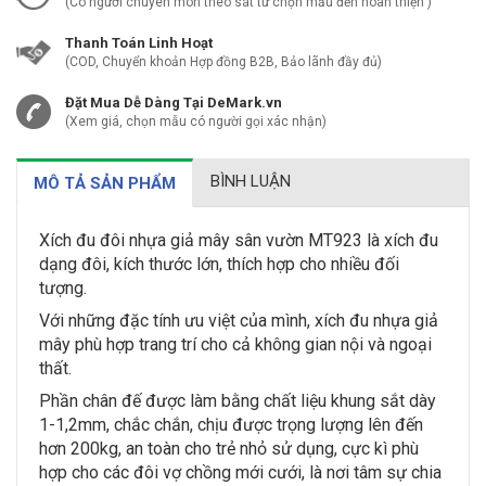
(Có người chuyên môn theo sát từ chọn mẫu đến hoàn thiện )
Thanh Toán Linh Hoạt
(COD, Chuyển khoản Hợp đồng B2B, Bảo lãnh đầy đủ)
Đặt Mua Dễ Dàng Tại DeMark.vn
(Xem giá, chọn mẫu có người gọi xác nhận)
BÌNH LUẬN
MÔ TẢ SẢN PHẨM
Xích đu đôi nhựa giả mây sân vườn MT923 là xích đu
dạng đôi, kích thước lớn, thích hợp cho nhiều đối
tượng.
Với những đặc tính ưu việt của mình, xích đu nhựa giả
mây phù hợp trang trí cho cả không gian nội và ngoại
thất.
Phần chân đế được làm bằng chất liệu khung sắt dày
1-1,2mm, chắc chắn, chịu được trọng lượng lên đến
hơn 200kg, an toàn cho trẻ nhỏ sử dụng, cực kì phù
hợp cho các đôi vợ chồng mới cưới, là nơi tâm sự chia