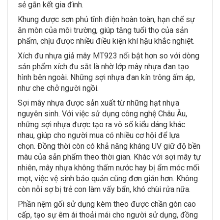
sẻ gắn kết gia đình.
Khung được sơn phủ tĩnh điện hoàn toàn, hạn chế sự
ăn mòn của môi trường, giúp tăng tuổi thọ của sản
phẩm, chịu được nhiều điều kiện khí hậu khắc nghiệt.
Xích đu nhựa giả mây MT923 nổi bật hơn so với dòng
sản phẩm xích đu sắt là nhờ lớp mây nhựa đan tạo
hình bên ngoài. Những sợi nhựa đan kín trông ấm áp,
như che chở người ngồi.
Sợi mây nhựa được sản xuất từ những hạt nhựa
nguyên sinh. Với việc sử dụng công nghệ Châu Âu,
những sợi nhựa được tạo ra vô số kiểu dáng khác
nhau, giúp cho người mua có nhiều cơ hội để lựa
chọn. Đồng thời còn có khả năng kháng UV giữ độ bền
màu của sản phẩm theo thời gian. Khác với sợi mây tự
nhiên, mây nhựa không thấm nước hay bị ẩm móc mối
mọt, việc vệ sinh bảo quản cũng đơn giản hơn. Không
còn nỗi sợ bị trẻ con làm vấy bẩn, khó chùi rửa nữa.
Phần nệm gối sử dụng kèm theo được chần gòn cao
cấp, tạo sự êm ái thoải mái cho người sử dụng, đồng