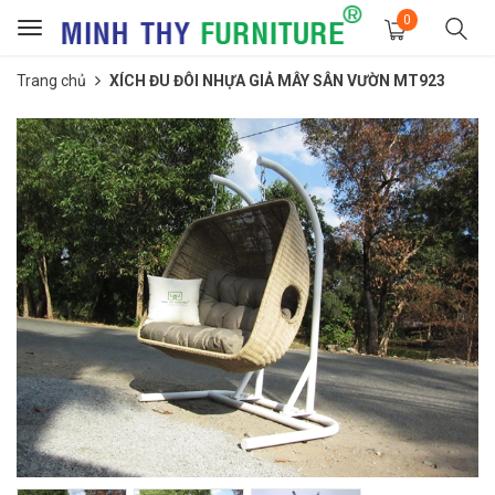
0
Toggle
navigation
Trang chủ
XÍCH ĐU ĐÔI NHỰA GIẢ MÂY SÂN VƯỜN MT923