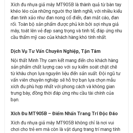
Xích đu nhựa giả mây MT905B là thành quả từ bàn tay
khéo léo của những người thợ lành nghề, với nhiều kiểu
đan tinh xảo như đan nong cổ điển, đan mắt cáo, đan
rối. Toàn bộ sản phẩm được phủ kín bởi sợi nhựa giả
mây, toát lên vẻ đẹp sang trọng và tinh tế, đáp ứng nhu
cầu thẩm mỹ cao của khách hàng khó tính nhất.
Dịch Vụ Tư Vấn Chuyên Nghiệp, Tận Tâm
Nội thất Minh Thy cam kết mang đến cho khách hàng
sản phẩm chất lượng cao với sự kiểm soát chặt chẽ
từ khâu chọn lựa nguyên liệu đến sản xuất. Đội ngũ tư
vấn viên chuyên nghiệp sẽ hỗ trợ bạn lựa chọn mẫu
xích đu phù hợp nhất với phong cách và không gian
trưng bày, đồng thời đáp ứng nhu cầu tài chính của
bạn.
Xích Đu MT905B – Điểm Nhấn Trang Trí Độc Đáo
Xích đu nhựa giả mây MT905B không chỉ là nơi vui
chơi cho trẻ em mà còn là vật dụng trang trí mang tính