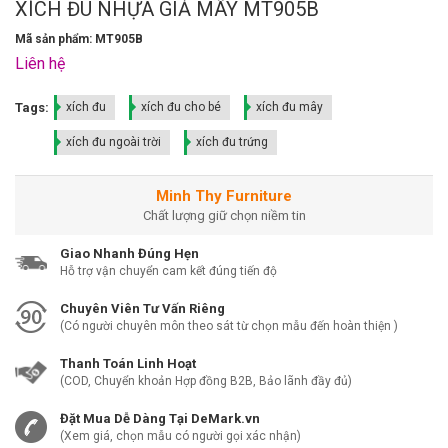
XÍCH ĐU NHỰA GIẢ MÂY MT905B
Mã sản phẩm: MT905B
Liên hệ
Tags:
xích đu
xích đu cho bé
xích đu mây
xích đu ngoài trời
xích đu trứng
Minh Thy Furniture
Chất lượng giữ chọn niềm tin
Giao Nhanh Đúng Hẹn
Hỗ trợ vận chuyển cam kết đúng tiến độ
Chuyên Viên Tư Vấn Riêng
(Có người chuyên môn theo sát từ chọn mẫu đến hoàn thiện )
Thanh Toán Linh Hoạt
(COD, Chuyển khoản Hợp đồng B2B, Bảo lãnh đầy đủ)
Đặt Mua Dễ Dàng Tại DeMark.vn
(Xem giá, chọn mẫu có người gọi xác nhận)