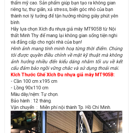
thẩm mỹ cao. Sản phẩm giúp bạn tạo ra không gian
riêng tư, thư giãn, xả stress, biến góc nhỏ của bạn
thành nơi lý tưởng để tận hưởng những giây phút yên
bình.
Hãy lựa chọn Xích đu nhựa giả mây MT905B từ Nội
thất Minh Thy để mang lại không gian sống tiện nghi
và đẳng cấp cho ngôi nhà của bạn!
Hình ảnh mang tính minh hoạ từng thời điểm. Chúng
tôi được quyền điều chỉnh về mặt kỹ thuật mà không
ảnh hưởng nhiều đến kiểu dáng nhằm tối ưu về kết
cấu đảm bảo ngồi vững chắc và sử dụng thoải mái.
Kích Thước Ghế Xích Đu nhựa giả mây MT905B:
- Cần 100 cm x195 cm
- Lồng 90x110 cm
Màu dây/nệm: Tự chọn.
Bảo hành : 12 tháng.
Vận chuyển : Miễn​ p​hí nội thành​ Tp. Hồ Chí Minh.