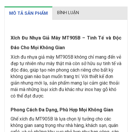
BÌNH LUẬN
MÔ TẢ SẢN PHẨM
Xích Đu Nhựa Giả Mây MT905B – Tinh Tế và Độc
Đáo Cho Mọi Không Gian
Xích đu nhựa giả mây MT905B không chỉ mang đến vẻ
đẹp tự nhiên như mây thật mà còn sở hữu sự tinh tế và
độc đáo, giúp tạo nên phong cách riêng cho bất kỳ
không gian nào bạn muốn trang trí. Với thiết kế đơn
giản nhưng mới lạ, sản phẩm mang lại cảm giác thoải
mái mà những loại xích đu khác như inox hay gỗ khó
có thể đạt được.
Phong Cách Đa Dạng, Phù Hợp Mọi Không Gian
Ghế xích đu MT905B là lựa chọn lý tưởng cho các
không gian sang trọng như nhà hàng, khách sạn, quán
café, và cả những khu vực nhỏ hẹp như ban công, sân