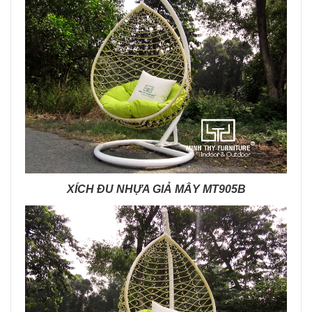
XÍCH ĐU NHỰA GIẢ MÂY MT905B