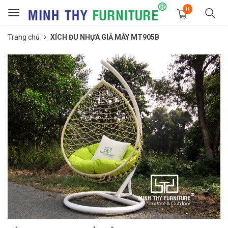
0
Toggle
navigation
Trang chủ
XÍCH ĐU NHỰA GIẢ MÂY MT905B