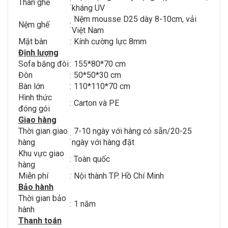
Thân ghế
:
kháng UV
Nệm mousse D25 dày 8-10cm, vải
Nệm ghế
:
Việt Nam
Mặt bàn
:
Kính cường lực 8mm
Định lượng
Sofa băng đôi
:
155*80*70 cm
Đôn
:
50*50*30 cm
Bàn lớn
:
110*110*70 cm
Hình thức
:
Carton và PE
đóng gói
Giao hàng
Thời gian giao
7-10 ngày với hàng có sẵn/20-25
:
hàng
ngày với hàng đặt
Khu vực giao
:
Toàn quốc
hàng
Miễn phí
:
Nội thành TP. Hồ Chí Minh
Bảo hành
Thời gian bảo
:
1 năm
hành
Thanh toán