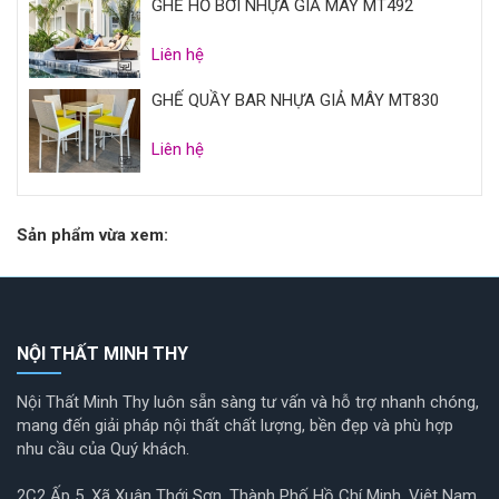
GHẾ HỒ BƠI NHỰA GIẢ MÂY MT492
Liên hệ
GHẾ QUẦY BAR NHỰA GIẢ MÂY MT830
Liên hệ
Sản phẩm vừa xem:
NỘI THẤT MINH THY
Nội Thất Minh Thy luôn sẵn sàng tư vấn và hỗ trợ nhanh chóng,
mang đến giải pháp nội thất chất lượng, bền đẹp và phù hợp
nhu cầu của Quý khách.
2C2 Ấp 5, Xã Xuân Thới Sơn, Thành Phố Hồ Chí Minh, Việt Nam