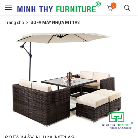
0
Toggle
navigation
Trang chủ
SOFA MÂY NHỰA MT1A3
SOFA MÂY NHỰA MT1A3