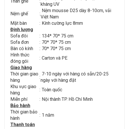
Thân ghế
:
kháng UV
Nệm mousse D25 dày 8-10cm, vải
Nệm ghế
:
Việt Nam
Mặt bàn
:
Kính cường lực 8mm
Định lượng
Sofa đôi
:
134* 70* 75 cm
Sofa đơn
:
70* 70* 75 cm
Bàn có kính
:
70* 70* 75 cm
Hình thức
:
Carton và PE
đóng gói
Giao hàng
Thời gian giao
7-10 ngày với hàng có sẵn/20-25
:
hàng
ngày với hàng đặt
Khu vực giao
:
Toàn quốc
hàng
Miễn phí
:
Nội thành TP. Hồ Chí Minh
Bảo hành
Thời gian bảo
:
1 năm
hành
Thanh toán