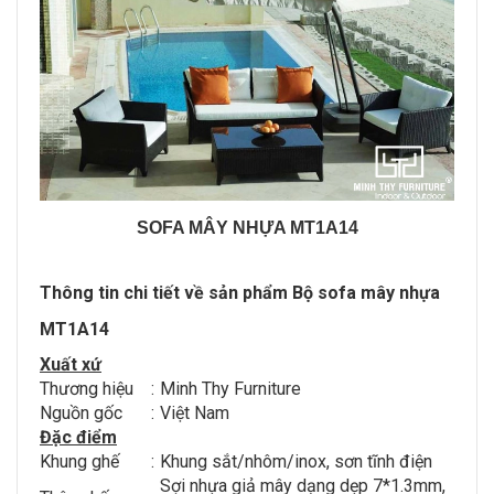
SOFA MÂY NHỰA MT1A14
Thông tin chi tiết về sản phẩm Bộ sofa mây nhựa
MT1A14
Xuất xứ
Thương hiệu
:
Minh Thy Furniture
Nguồn gốc
:
Việt Nam
Đặc điểm
Khung ghế
:
Khung sắt/nhôm/inox, sơn tĩnh điện
Sợi nhựa giả mây dạng dẹp 7*1.3mm,