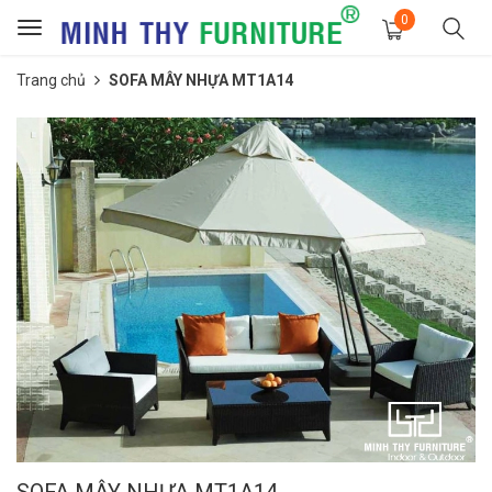
0
Toggle
navigation
Trang chủ
SOFA MÂY NHỰA MT1A14
SOFA MÂY NHỰA MT1A14