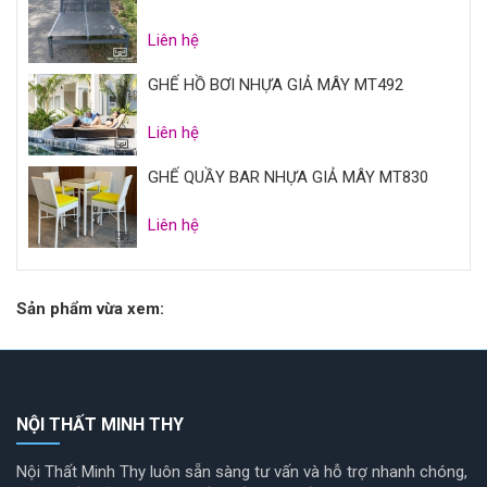
Liên hệ
GHẾ HỒ BƠI NHỰA GIẢ MÂY MT492
Liên hệ
GHẾ QUẦY BAR NHỰA GIẢ MÂY MT830
Liên hệ
Sản phẩm vừa xem:
NỘI THẤT MINH THY
Nội Thất Minh Thy luôn sẵn sàng tư vấn và hỗ trợ nhanh chóng,