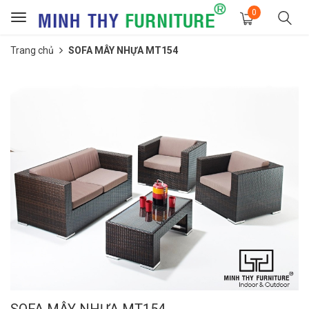
0
Toggle
navigation
Trang chủ
SOFA MÂY NHỰA MT154
SOFA MÂY NHỰA MT154