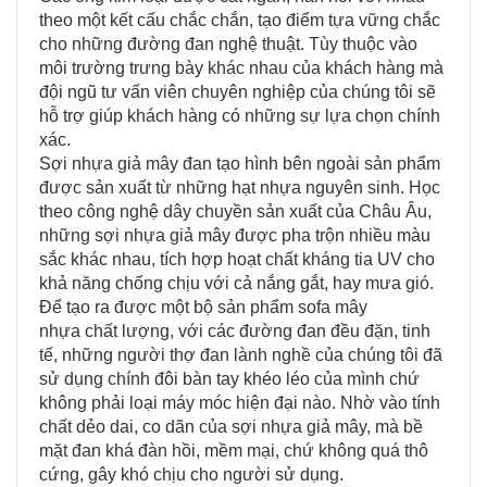
theo một kết cấu chắc chắn, tạo điểm tựa vững chắc
cho những đường đan nghệ thuật. Tùy thuộc vào
môi trường trưng bày khác nhau của khách hàng mà
đội ngũ tư vấn viên chuyên nghiệp của chúng tôi sẽ
hỗ trợ giúp khách hàng có những sự lựa chọn chính
xác.
Sợi nhựa giả mây đan tạo hình bên ngoài sản phẩm
được sản xuất từ những hạt nhựa nguyên sinh. Học
theo công nghệ dây chuyền sản xuất của Châu Âu,
những sợi nhựa giả mây được pha trộn nhiều màu
sắc khác nhau, tích hợp hoạt chất kháng tia UV cho
khả năng chống chịu với cả nắng gắt, hay mưa gió.
Để tạo ra được một bộ sản phẩm sofa mây
nhựa chất lượng, với các đường đan đều đặn, tinh
tế, những người thợ đan lành nghề của chúng tôi đã
sử dụng chính đôi bàn tay khéo léo của mình chứ
không phải loại máy móc hiện đại nào. Nhờ vào tính
chất dẻo dai, co dãn của sợi nhựa giả mây, mà bề
mặt đan khá đàn hồi, mềm mại, chứ không quá thô
cứng, gây khó chịu cho người sử dụng.