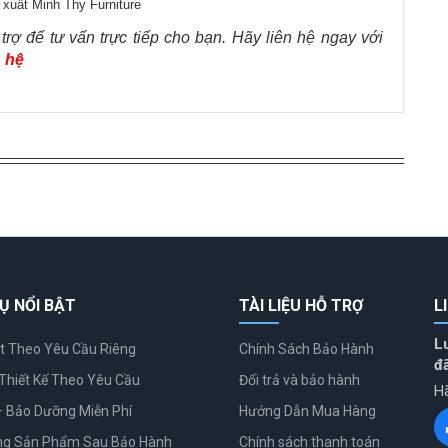
rợ để tư vấn trực tiếp cho bạn. Hãy liên hệ ngay với
n hệ
Ụ NỔI BẬT
TÀI LIỆU HỖ TRỢ
L
L
t Theo Yêu Cầu Riêng
Chính Sách Bảo Hành
đ
Thiết Kế Theo Yêu Cầu
Đổi trả và bảo hành
Hã
– Bảo Dưỡng Miễn Phí
Hướng Dẫn Mua Hàng
ng Sản Phẩm Sau Bảo Hành
Chính sách thanh toán