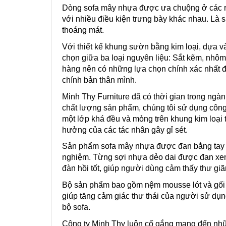
Dòng sofa mây nhựa được ưa chuộng ở các res
với nhiều điều kiện trưng bày khác nhau. Là s
thoáng mát.
Với thiết kế khung sườn bằng kim loại, dựa v
chọn giữa ba loại nguyên liệu: Sắt kẽm, nhôm 
hàng nên có những lựa chọn chính xác nhất để
chính bản thân mình.
Minh Thy Furniture đã có thời gian trong ng
chất lượng sản phẩm, chúng tôi sử dụng công
một lớp khá đều và mỏng trên khung kim loại 
hưởng của các tác nhân gây gỉ sét.
Sản phẩm sofa mây nhựa được đan bằng tay 
nghiệm. Từng sợi nhựa dẻo dai được đan xen 
đàn hồi tốt, giúp người dùng cảm thấy thư giã
Bộ sản phẩm bao gồm nệm mousse lót và gối 
giúp tăng cảm giác thư thái của người sử dụn
bộ sofa.
Công ty Minh Thy luôn cố gắng mang đến nhữn