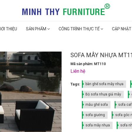
IỚI THIỆU
SẢN PHẨM
CÔNG TRÌNH THỰC TẾ
CẬP NHẬT
SOFA MÂY NHỰA MT1
Mã sản phẩm: MT110
Liên hệ
Tags:
bàn ghế sofa mây nhựa
Bộ sofa nhựa giả mây
mẫu ghế sofa
sofa ca
sofa giường
sofa góc 
sofa mây nhựa
sofa n