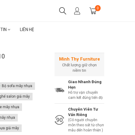
0
 TIN
LIÊN HỆ
10
Minh Thy Furniture
Chất lượng giữ chọn
niềm tin
Giao Nhanh Đúng
Bộ sofa mây nhựa
Hẹn
Hỗ trợ vận chuyển
ghế salon giả mây
cam kết đúng tiến độ
fe mây nhựa
Chuyên Viên Tư
Vấn Riêng
mây nhựa
(Có người chuyên
môn theo sát từ chọn
hựa giả mây
mẫu đến hoàn thiện )