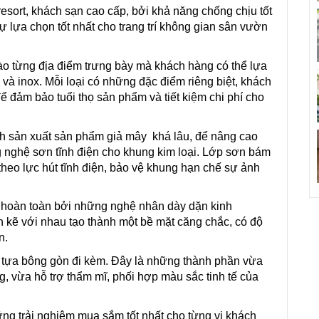
ort, khách sạn cao cấp, bởi khả năng chống chịu tốt
ự lựa chọn tốt nhất cho trang trí không gian sân vườn
ào từng địa điểm trưng bày mà khách hàng có thể lựa
và inox. Mỗi loại có những đặc điểm riêng biệt, khách
 đảm bảo tuổi thọ sản phẩm và tiết kiệm chi phí cho
ành sản xuất sản phẩm giả mây khá lâu, để nâng cao
 nghệ sơn tĩnh điện cho khung kim loại. Lớp sơn bám
theo lực hút tĩnh điện, bảo vệ khung hạn chế sự ảnh
hoàn toàn bởi những nghệ nhân dày dặn kinh
kẽ với nhau tạo thành một bề mặt căng chắc, có độ
n.
tựa bông gòn đi kèm. Đây là những thành phần vừa
g, vừa hỗ trợ thẩm mĩ, phối hợp màu sắc tinh tế của
g trải nghiệm mua sắm tốt nhất cho từng vị khách