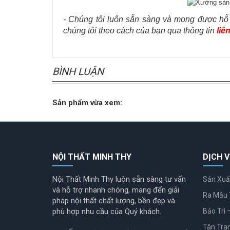
- Chúng tôi luôn sẵn sàng và mong được hỗ t
chúng tôi theo cách của bạn qua thông tin
liê
BÌNH LUẬN
Sản phẩm vừa xem:
NỘI THẤT MINH THY
DỊCH V
Nội Thất Minh Thy luôn sẵn sàng tư vấn
Sản Xuấ
và hỗ trợ nhanh chóng, mang đến giải
Ra Mẫu 
pháp nội thất chất lượng, bền đẹp và
phù hợp nhu cầu của Quý khách.
Bảo Trì 
Tân Tra