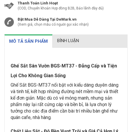
Thanh Toán Linh Hoạt
(COD, Chuyển khoản Hợp đồng B2B, Bảo lãnh đầy đủ)
Đặt Mua Dễ Dàng Tại DeMark.vn
(Xem giá, chọn mẫu có người gọi xác nhận)
BÌNH LUẬN
MÔ TẢ SẢN PHẨM
Ghế Sắt Sân Vườn BGS-MT37 - Đẳng Cấp và Tiện
Lợi Cho Không Gian Sống
Ghế Sắt BGS-MT37 nổi bật với kiểu dáng duyên dáng
và tinh tế, kết hợp những đường nét mềm mại và thiết
kế đơn giản. Mặc dù có vẻ mỏng manh, nhưng sản
phẩm này lại rất cứng cáp và bền bỉ, là lựa chọn lý
tưởng cho các địa điểm cần bài trí nhiều bàn ghế như
quán cafe, nhà hàng.
Chất Liệu Sắt - Độ Bền Vượt Trội và Giá Cả Hợp Lý