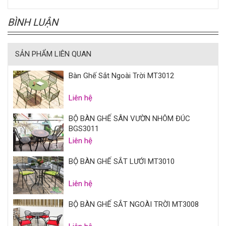
BÌNH LUẬN
SẢN PHẨM LIÊN QUAN
Bàn Ghế Sắt Ngoài Trời MT3012
Liên hệ
BỘ BÀN GHẾ SÂN VƯỜN NHÔM ĐÚC
BGS3011
Liên hệ
BỘ BÀN GHẾ SẮT LƯỚI MT3010
Liên hệ
BỘ BÀN GHẾ SẮT NGOÀI TRỜI MT3008