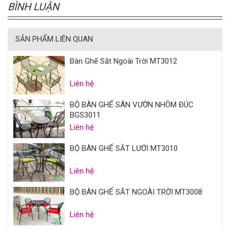
BÌNH LUẬN
SẢN PHẨM LIÊN QUAN
Bàn Ghế Sắt Ngoài Trời MT3012
Liên hệ
BỘ BÀN GHẾ SÂN VƯỜN NHÔM ĐÚC
BGS3011
Liên hệ
BỘ BÀN GHẾ SẮT LƯỚI MT3010
Liên hệ
BỘ BÀN GHẾ SẮT NGOÀI TRỜI MT3008
Liên hệ