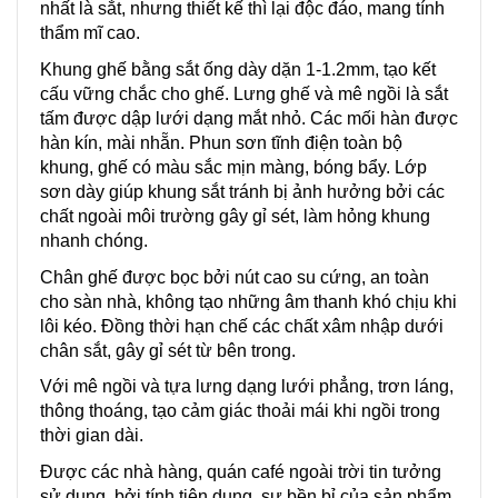
nhất là sắt, nhưng thiết kế thì lại độc đáo, mang tính
thẩm mĩ cao.
Khung ghế bằng sắt ống dày dặn 1-1.2mm, tạo kết
cấu vững chắc cho ghế. Lưng ghế và mê ngồi là sắt
tấm được dập lưới dạng mắt nhỏ. Các mối hàn được
hàn kín, mài nhẵn. Phun sơn tĩnh điện toàn bộ
khung, ghế có màu sắc mịn màng, bóng bẩy. Lớp
sơn dày giúp khung sắt tránh bị ảnh hưởng bởi các
chất ngoài môi trường gây gỉ sét, làm hỏng khung
nhanh chóng.
Chân ghế được bọc bởi nút cao su cứng, an toàn
cho sàn nhà, không tạo những âm thanh khó chịu khi
lôi kéo. Đồng thời hạn chế các chất xâm nhập dưới
chân sắt, gây gỉ sét từ bên trong.
Với mê ngồi và tựa lưng dạng lưới phẳng, trơn láng,
thông thoáng, tạo cảm giác thoải mái khi ngồi trong
thời gian dài.
Được các nhà hàng, quán café ngoài trời tin tưởng
sử dụng, bởi tính tiện dụng, sự bền bỉ của sản phẩm,