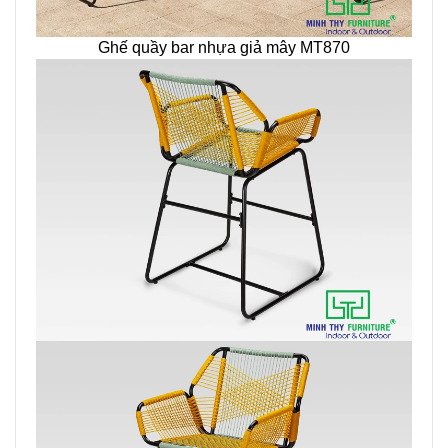
Ghế quầy bar nhựa giả mây MT870