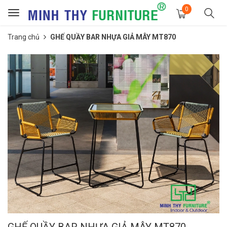
0
Toggle
navigation
Trang chủ
GHẾ QUẦY BAR NHỰA GIẢ MÂY MT870
GHẾ QUẦY BAR NHỰA GIẢ MÂY MT870