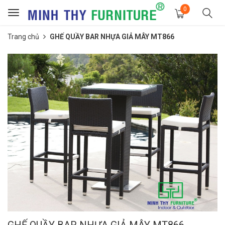
0
Toggle
navigation
Trang chủ
GHẾ QUẦY BAR NHỰA GIẢ MÂY MT866
GHẾ QUẦY BAR NHỰA GIẢ MÂY MT866