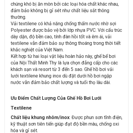
chúng khó bị ăn mòn bởi các loại hóa chất khác nhau,
đảm bảo không bị gỉ sét như chất liệu sắt thông
thường.
Vải textilene có khả năng chống thấm nước nhờ sợi
Polyester được bảo vệ bởi lớp nhựa PVC. Với cấu trúc
dày dặn, độ bền cao, tính đàn hồi tốt và êm ái, vải
textilene vẫn đảm bảo sự thông thoáng trong thời tiết
khắc nghiệt của Việt Nam.
Kết hợp từ hai loại vật liệu hoàn hảo này, ghế bể bơi
của Nội Thất Minh Thy là lựa chọn đẳng cấp cho các
khách sạn và resort từ 3 đến 5 sao. Ghế hồ bơi vải
lưới textilene khung inox dù đặt dưới hồ bơi ngập
nước vẫn đảm bảo chất lượng và tuổi thọ lâu dài.
Ưu Điểm Chất Lượng Của Ghế Hồ Bơi Lưới
Textilene
Chất liệu khung nhôm/inox
: Được phun sơn tĩnh điện,
kỹ thuật sơn tiên tiến giúp đạt độ bền màu, chống oxi
hóa và gỉ sét.