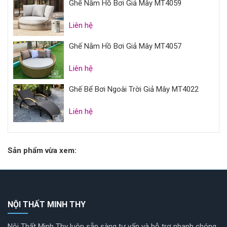
Ghế Nằm Hồ Bơi Giả Mây MT4059
Liên hệ
Ghế Nằm Hồ Bơi Giả Mây MT4057
Liên hệ
Ghế Bể Bơi Ngoài Trời Giả Mây MT4022
Liên hệ
Sản phẩm vừa xem:
NỘI THẤT MINH THY
Nội Thất Minh Thy luôn sẵn sàng tư vấn và hỗ trợ nhanh chóng,