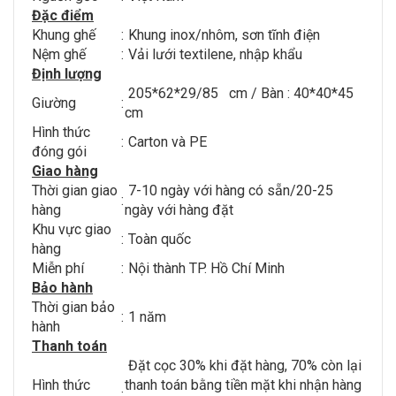
Đặc điểm
Khung ghế
:
Khung inox/nhôm, sơn tĩnh điện
Nệm ghế
:
Vải lưới textilene, nhập khẩu
Định lượng
205*62*29/85 cm / Bàn : 40*40*45
Giường
:
cm
Hình thức
:
Carton và PE
đóng gói
Giao hàng
Thời gian giao
7-10 ngày với hàng có sẵn/20-25
:
hàng
ngày với hàng đặt
Khu vực giao
:
Toàn quốc
hàng
Miễn phí
:
Nội thành TP. Hồ Chí Minh
Bảo hành
Thời gian bảo
:
1 năm
hành
Thanh toán
Đặt cọc 30% khi đặt hàng, 70% còn lại
Hình thức
thanh toán bằng tiền mặt khi nhận hàng
: