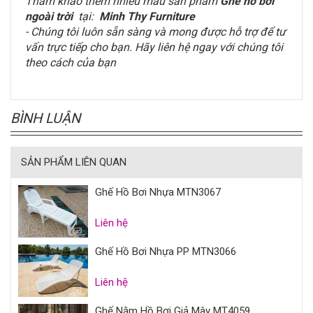
Tham khảo thêm nhiều mẫu sản phẩm
Ghế hồ bơi
ngoài trời
tại:
Minh Thy Furniture
- Chúng tôi luôn sẵn sàng và mong được hỗ trợ để tư
vấn trực tiếp cho bạn. Hãy liên hệ ngay với chúng tôi
theo cách của bạn
BÌNH LUẬN
SẢN PHẨM LIÊN QUAN
Ghế Hồ Bơi Nhựa MTN3067
Liên hệ
Ghế Hồ Bơi Nhựa PP MTN3066
Liên hệ
Ghế Nằm Hồ Bơi Giả Mây MT4059