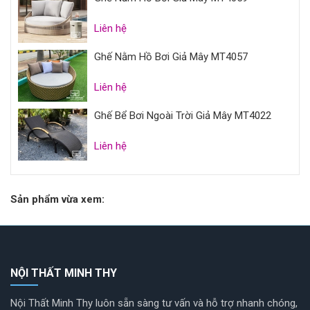
Liên hệ
Ghế Nằm Hồ Bơi Giả Mây MT4057
Liên hệ
Ghế Bể Bơi Ngoài Trời Giả Mây MT4022
Liên hệ
Sản phẩm vừa xem:
NỘI THẤT MINH THY
Nội Thất Minh Thy luôn sẵn sàng tư vấn và hỗ trợ nhanh chóng,