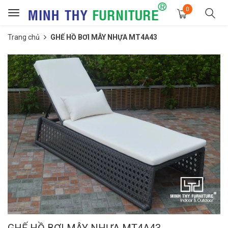
0
Toggle
navigation
Trang chủ
GHẾ HỒ BƠI MÂY NHỰA MT4A43
GHẾ HỒ BƠI MÂY NHỰA MT4A43