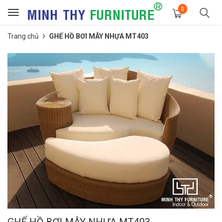
0
Toggle
navigation
Trang chủ
GHẾ HỒ BƠI MÂY NHỰA MT403
GHẾ HỒ BƠI MÂY NHỰA MT403