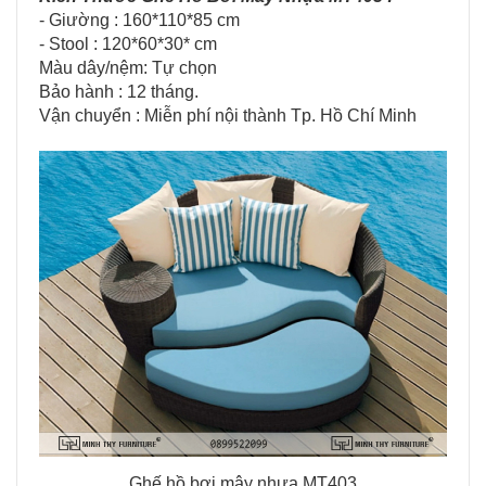
- Giường : 160*110*85 cm
- Stool : 120*60*30* cm
Màu dây/nệm: Tự chọn
Bảo hành : 12 tháng.
Vận chuyển : Miễn​ p​hí nội thành​ Tp. Hồ Chí Minh
Ghế hồ bơi mây nhựa MT403