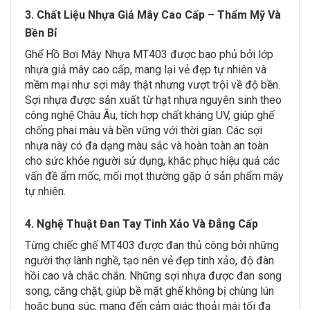
3. Chất Liệu Nhựa Giả Mây Cao Cấp – Thẩm Mỹ Và
Bền Bỉ
Ghế Hồ Bơi Mây Nhựa MT403 được bao phủ bởi lớp
nhựa giả mây cao cấp, mang lại vẻ đẹp tự nhiên và
mềm mại như sợi mây thật nhưng vượt trội về độ bền.
Sợi nhựa được sản xuất từ hạt nhựa nguyên sinh theo
công nghệ Châu Âu, tích hợp chất kháng UV, giúp ghế
chống phai màu và bền vững với thời gian. Các sợi
nhựa này có đa dạng màu sắc và hoàn toàn an toàn
cho sức khỏe người sử dụng, khắc phục hiệu quả các
vấn đề ẩm mốc, mối mọt thường gặp ở sản phẩm mây
tự nhiên.
4. Nghệ Thuật Đan Tay Tinh Xảo Và Đẳng Cấp
Từng chiếc ghế MT403 được đan thủ công bởi những
người thợ lành nghề, tạo nên vẻ đẹp tinh xảo, độ đàn
hồi cao và chắc chắn. Những sợi nhựa được đan song
song, căng chặt, giúp bề mặt ghế không bị chùng lún
hoặc bung súc, mang đến cảm giác thoải mái tối đa