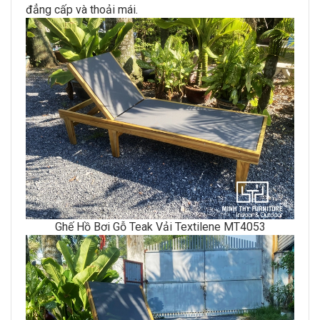
đẳng cấp và thoải mái.
Ghế Hồ Bơi Gỗ Teak Vải Textilene MT4053