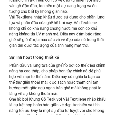
Không chỉ vậy, Teak còn có vẻ đẹp tự nhiên với mẫu
vân gỗ độc đáo, tạo nên một sự sang trọng và ấn
tượng cho bất kỳ không gian nào.
Vải Textilene nhập khẩu được sử dụng cho phần lưng
tựa và phần đầu của ghế hồ bơi này. Vải Textilene
không chỉ có khả năng chống nước mà còn có khả
năng kháng tia UV mạnh mẽ. Điều này đảm bảo rằng
ghế sẽ giữ được màu sắc và vẻ đẹp của nó trong thời
gian dài dưới tác động của ánh nắng mặt trời.
Sự linh hoạt trong thiết kế
Phần đầu và lưng tựa của ghế hồ bơi có thể điều chỉnh
nâng hạ cao thấp, cho phép bạn tùy chỉnh nó để phù
hợp với mọi tư thế nằm. Điều này có nghĩa là bạn có
thể thư giãn thoải mái, đọc sách hoặc thậm chí tận
hưởng một giấc ngủ ngon trên ghế mà không phải lo
lắng về sự không thoải mái.
Ghế hồ bơi Khung Gỗ Teak với Vải Textilene nhập khẩu
là sự kết hợp hoàn hảo giữa vẻ đẹp tự nhiên và tính
năng tối ưu. Đây là một sự đầu tư tuyệt vời cho không