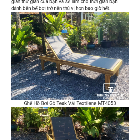
gian thư giãn của bạn và sẽ làm cho thời gian bạn
dành bên bể bơi trở nên thú vị hơn bao giờ hết.
Ghế Hồ Bơi Gỗ Teak Vải Textilene MT4053