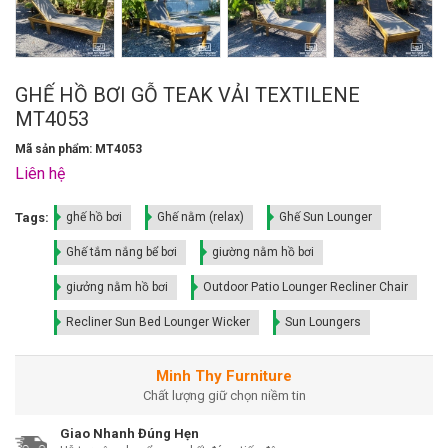
GHẾ HỒ BƠI GỖ TEAK VẢI TEXTILENE
MT4053
Mã sản phẩm: MT4053
Liên hệ
Tags:
ghế hồ bơi
Ghế nằm (relax)
Ghế Sun Lounger
Ghế tắm nắng bể bơi
giường nằm hồ bơi
giưởng nằm hồ bơi
Outdoor Patio Lounger Recliner Chair
Recliner Sun Bed Lounger Wicker
Sun Loungers
Minh Thy Furniture
Chất lượng giữ chọn niềm tin
Giao Nhanh Đúng Hẹn