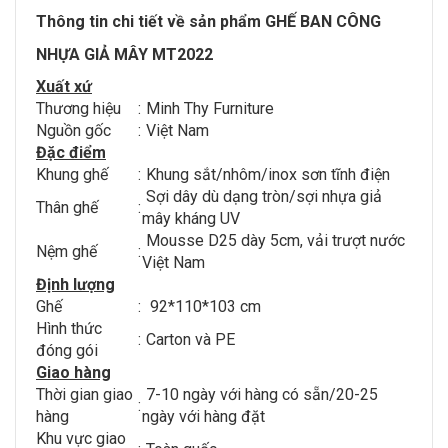
Thông tin chi tiết về sản phẩm GHẾ BAN CÔNG
NHỰA GIẢ MÂY MT2022
Xuất xứ
Thương hiệu
:
Minh Thy Furniture
Nguồn gốc
:
Việt Nam
Đặc điểm
Khung ghế
:
Khung sắt/nhôm/inox sơn tĩnh điện
Sợi dây dù dạng tròn/sợi nhựa giả
Thân ghế
:
mây kháng UV
Mousse D25 dày 5cm, vải trượt nước
Nệm ghế
:
Việt Nam
Định lượng
Ghế
:
92*110*103 cm
Hình thức
:
Carton và PE
đóng gói
Giao hàng
Thời gian giao
7-10 ngày với hàng có sẵn/20-25
:
hàng
ngày với hàng đặt
Khu vực giao