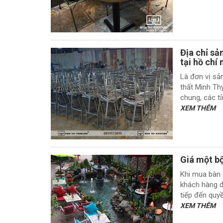
Địa chỉ sả
tại hồ chí
Là đơn vị sản
thất Minh Th
chung, các tỉ
XEM THÊM
Giá một bộ
Khi mua bàn 
khách hàng đặ
tiếp đến quyề
XEM THÊM