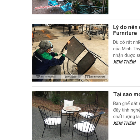
Lý do nên
Furniture
Dù có rất nh
của Minh Thy
nhận được sự
XEM THÊM
Tại sao mọ
Bàn ghế sắt 
đầy tính nghệ
chất lượng l
XEM THÊM