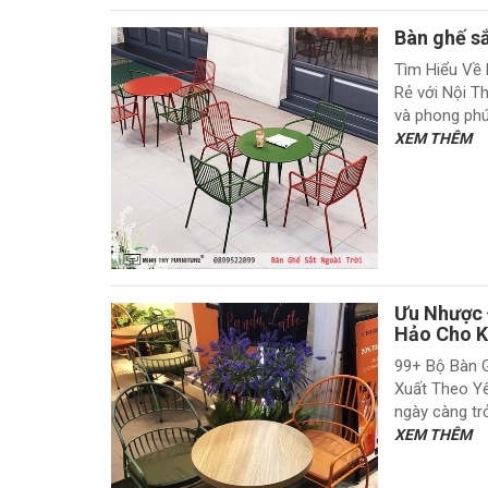
Bàn ghế sắ
Tìm Hiểu Về 
Rẻ với Nội T
và phong phú,
XEM THÊM
Ưu Nhược 
Hảo Cho K
99+ Bộ Bàn G
Xuất Theo Yê
ngày càng trở
XEM THÊM