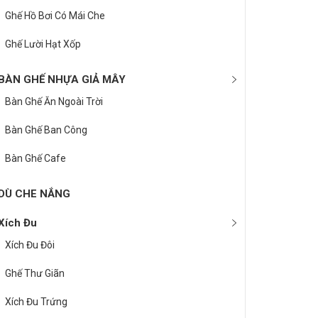
Ghế Hồ Bơi Có Mái Che
Ghế Lười Hạt Xốp
BÀN GHẾ NHỰA GIẢ MÂY
Bàn Ghế Ăn Ngoài Trời
Bàn Ghế Ban Công
Bàn Ghế Cafe
DÙ CHE NẮNG
Xích Đu
Xích Đu Đôi
Ghế Thư Giãn
Xích Đu Trứng