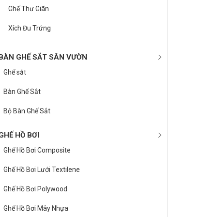
Ghế Thư Giãn
Xích Đu Trứng
BÀN GHẾ SẮT SÂN VƯỜN
Ghế sắt
Bàn Ghế Sắt
Bộ Bàn Ghế Sắt
GHẾ HỒ BƠI
Ghế Hồ Bơi Composite
Ghế Hồ Bơi Lưới Textilene
Ghế Hồ Bơi Polywood
Ghế Hồ Bơi Mây Nhựa