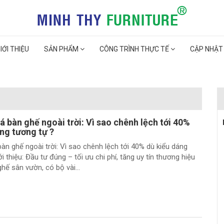
IỚI THIỆU
SẢN PHẨM
CÔNG TRÌNH THỰC TẾ
CẬP NHẬT
á bàn ghế ngoài trời: Vì sao chênh lệch tới 40%
ng tương tự ?
àn ghế ngoài trời: Vì sao chênh lệch tới 40% dù kiểu dáng
i thiệu: Đầu tư đúng – tối ưu chi phí, tăng uy tín thương hiệu
hế sân vườn, có bộ vài...