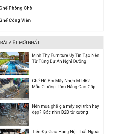
Ghế Phòng Chờ
Ghế Công Viên
BÀI VIẾT MỚI NHẤT
Minh Thy Furniture Uy Tín Tạo Nên
Từ Từng Dự Án Nghỉ Dưỡng
Ghế Hồ Bơi Mây Nhựa MT462 -
Mẫu Giường Tắm Nắng Cao Cấp
Cho Resort & Villa
Nên mua ghế giả mây sợi tròn hay
dẹp? Góc nhìn B2B từ xưởng
Tiến Độ Giao Hàng Nội Thất Ngoài