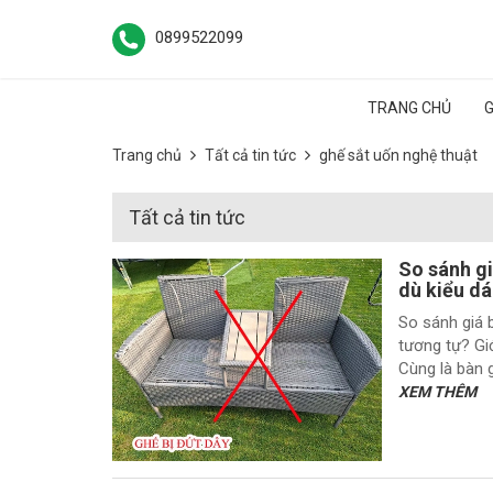
0899522099
TRANG CHỦ
G
Trang chủ
Tất cả tin tức
ghế sắt uốn nghệ thuật
Tất cả tin tức
So sánh gi
dù kiểu dá
So sánh giá b
tương tự? Giớ
Cùng là bàn g
XEM THÊM