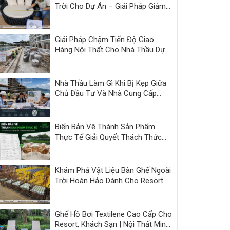
Trời Cho Dự Án – Giải Pháp Giảm
Áp Lực Bàn Giao | Minh Thy
Giải Pháp Chậm Tiến Độ Giao
Hàng Nội Thất Cho Nhà Thầu Dự
Án
Nhà Thầu Làm Gì Khi Bị Kẹp Giữa
Chủ Đầu Tư Và Nhà Cung Cấp
Kém Năng Lực?
Biến Bản Vẽ Thành Sản Phẩm
Thực Tế Giải Quyết Thách Thức
Nội Thất Dự Án
Khám Phá Vật Liệu Bàn Ghế Ngoài
Trời Hoàn Hảo Dành Cho Resort
và Cafe
Ghế Hồ Bơi Textilene Cao Cấp Cho
Resort, Khách Sạn | Nội Thất Minh