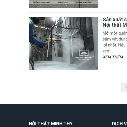
Sản xuất s
Nội thất M
Mở một quán 
sắm vật dụng 
lợi nhất. Nếu
xem...
XEM THÊM
NỘI THẤT MINH THY
DỊCH V