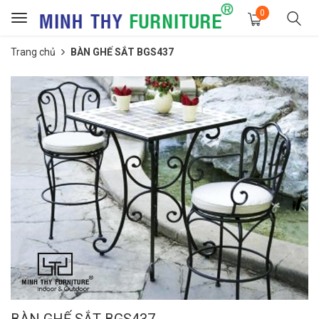
0
Toggle
navigation
Trang chủ
BÀN GHẾ SẮT BGS437
BÀN GHẾ SẮT BGS437