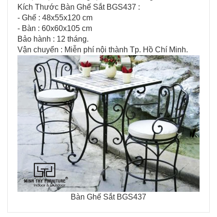
Kích Thước Bàn Ghế Sắt BGS437 :
- Ghế : 48x55x120 cm
- Bàn : 60x60x105 cm
Bảo hành : 12 tháng.
Vận chuyển : Miễn​ p​hí nội thành​ Tp. Hồ Chí Minh.
Bàn Ghế Sắt
BGS437