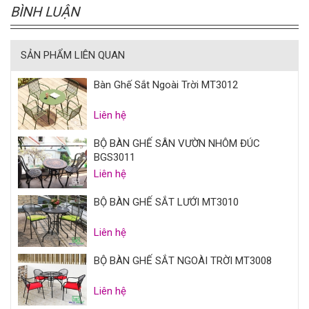
BÌNH LUẬN
SẢN PHẨM LIÊN QUAN
Bàn Ghế Sắt Ngoài Trời MT3012
Liên hệ
BỘ BÀN GHẾ SÂN VƯỜN NHÔM ĐÚC
BGS3011
Liên hệ
BỘ BÀN GHẾ SẮT LƯỚI MT3010
Liên hệ
BỘ BÀN GHẾ SẮT NGOÀI TRỜI MT3008
Liên hệ